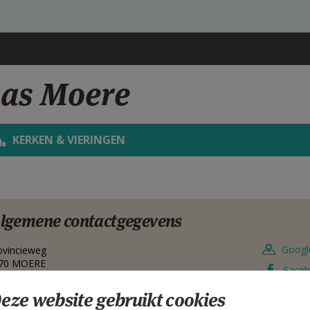
aas Moere
KERKEN & VIERINGEN
lgemene contactgegevens
Googl
ovincieweg
70
MOERE
Face
lgië
eze website gebruikt cookies