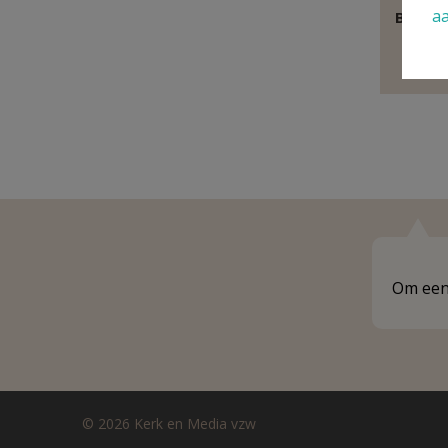
a
Behoor
E
Om een 
© 2026 Kerk en Media vzw