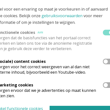
ieweg, 8470 MOERE
el voor een ervaring op maat je voorkeuren in of aanvaard
le cookies. Bekijk onze
gebruiksvoorwaarden
voor meer
formatie of om je instellingen te wijzigen.
unctionele cookies
AAN
rgen dat de basisfuncties van het portaal correct
rken en laten ons toe via de anonieme registratie
n je gebruik deze verder te verbeteren.
Sociale) content cookies
rgen voor het correct weergeven van al dan niet
terne inhoud, bijvoorbeeld een Youtube-video.
arketing cookies
rganisatiestructuur
rgen ervoor dat we je advertenties op maat kunnen
ten zien.
onden wat je zocht? Hier vind je links naar de gegevens van andere o
kel functionele cookies