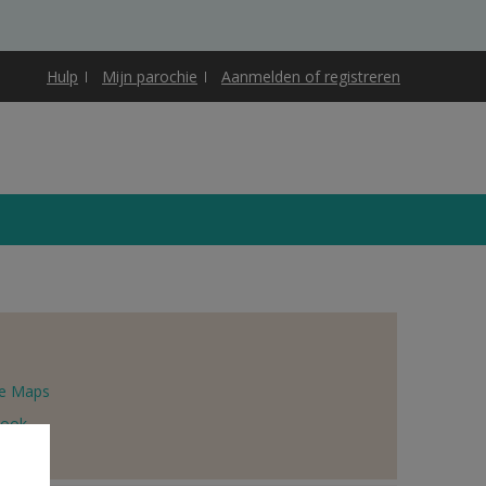
Hulp
Mijn parochie
Aanmelden of registreren
e Maps
book