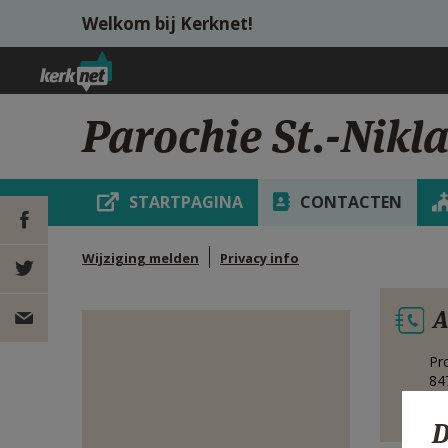
Overslaan en naar de inhoud gaan
Welkom bij Kerknet!
Parochie St.-Nikl
STARTPAGINA
CONTACTEN
Wijziging melden
Privacy info
DEEL OP
A
FACEBOOK
DEEL OP
Pr
TWITTER
DEEL
84
Be
VIA
D