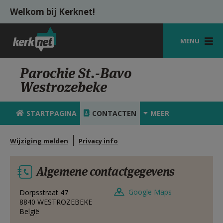
Overslaan en naar de inhoud gaan
Welkom bij Kerknet!
MENU
STARTPAGINA
Parochie St.-Bavo
Westrozebeke
KERK
VIERINGEN
STARTPAGINA
CONTACTEN
MEER
SHOP
Wijziging melden
Privacy info
ZOEKEN
Algemene contactgegevens
HULP
MIJN PAROCHIE
Google Maps
Dorpsstraat 47
8840
WESTROZEBEKE
België
AANMELDEN OF REGISTREREN