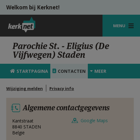
Overslaan en naar de inhoud gaan
Welkom bij Kerknet!
MENU
STARTPAGINA
Parochie St. - Eligius (De
Vijfwegen) Staden
KERK
VIERINGEN
STARTPAGINA
CONTACTEN
MEER
SHOP
Wijziging melden
Privacy info
ZOEKEN
Algemene contactgegevens
HULP
MIJN PAROCHIE
Google Maps
Kantstraat
8840
STADEN
België
AANMELDEN OF REGISTREREN