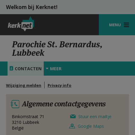
Overslaan en naar de inhoud gaan
Welkom bij Kerknet!
MENU
STARTPAGINA
Parochie St. Bernardus,
Lubbeek
KERK
VIERINGEN
CONTACTEN
MEER
SHOP
Wijziging melden
Privacy info
ZOEKEN
Algemene contactgegevens
HULP
MIJN PAROCHIE
Binkomstraat 71
Stuur een mailtje
3210
Lubbeek
Google Maps
België
AANMELDEN OF REGISTREREN