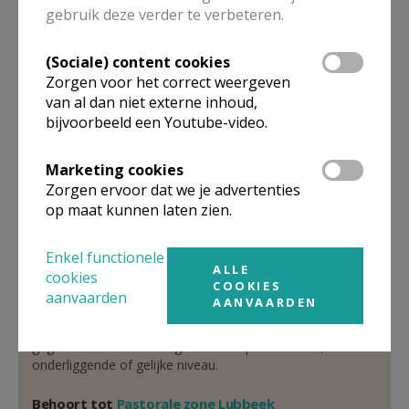
gebruik deze verder te verbeteren.
pastoor
(Sociale) content cookies
De heer
Luc
Thiry
Zorgen voor het correct weergeven
Binkomstraat 71
van al dan niet externe inhoud,
3210
Lubbeek
bijvoorbeeld een Youtube-video.
016 63 26 77
Marketing cookies
Stuur een mailtje
Zorgen ervoor dat we je advertenties
Google Maps
op maat kunnen laten zien.
Enkel functionele
ALLE
cookies
Organisatiestructuur
COOKIES
aanvaarden
AANVAARDEN
Niet gevonden wat je zocht? Hier vind je links naar de
gegevens van andere organisaties op het boven-,
onderliggende of gelijke niveau.
Behoort tot
Pastorale zone Lubbeek