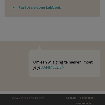
Weergeven
Pastorale zone Lubbeek
Om een wijziging te melden, moet
je je
AANMELDEN
© 2026 Kerk en Media vzw
Contact
Vacatures
Voorwaarden