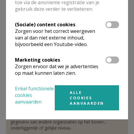
toe via de anonieme registratie van je
gebruik deze verder te verbeteren.
parochieadministrator
(Sociale) content cookies
Zorgen voor het correct weergeven
De heer
Luc
Thiry
van al dan niet externe inhoud,
Binkomstraat 71
bijvoorbeeld een Youtube-video.
3210
Lubbeek
016 63 26 77
Marketing cookies
Stuur een mailtje
Zorgen ervoor dat we je advertenties
op maat kunnen laten zien.
Google Maps
Enkel functionele
ALLE
cookies
COOKIES
Organisatiestructuur
aanvaarden
AANVAARDEN
Niet gevonden wat je zocht? Hier vind je links naar de
gegevens van andere organisaties op het boven-,
onderliggende of gelijke niveau.