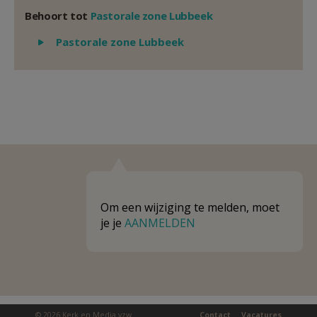
Behoort tot
Pastorale zone Lubbeek
Weergeven
Pastorale zone Lubbeek
Om een wijziging te melden, moet
je je
AANMELDEN
© 2026 Kerk en Media vzw
Contact
Vacatures