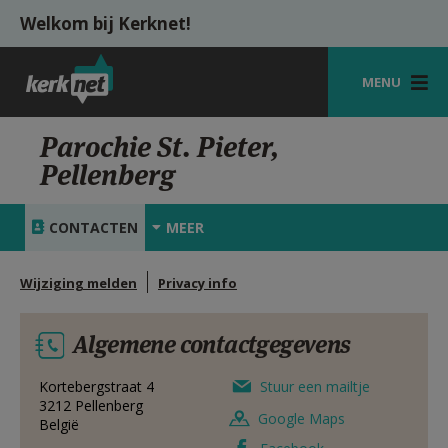
Overslaan en naar de inhoud gaan
Welkom bij Kerknet!
MENU
STARTPAGINA
Parochie St. Pieter,
Pellenberg
KERK
VIERINGEN
CONTACTEN
MEER
SHOP
Wijziging melden
Privacy info
ZOEKEN
Algemene contactgegevens
HULP
MIJN PAROCHIE
Kortebergstraat 4
Stuur een mailtje
3212
Pellenberg
Google Maps
België
AANMELDEN OF REGISTREREN