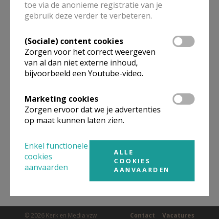
toe via de anonieme registratie van je
ALLE DETAILS TONEN
gebruik deze verder te verbeteren.
(Sociale) content cookies
Omgeving
Zorgen voor het correct weergeven
van al dan niet externe inhoud,
bijvoorbeeld een Youtube-video.
Niet gevonden wat je zocht? Hier vind je
links naar kerken, eventueel van andere
Marketing cookies
organisaties, in de buurt.
Zorgen ervoor dat we je advertenties
op maat kunnen laten zien.
Kerken in of nabij
ZILLEBEKE
Enkel functionele
ALLE
cookies
COOKIES
aanvaarden
AANVAARDEN
© 2026 Kerk en Media vzw
Contact
Vacatures