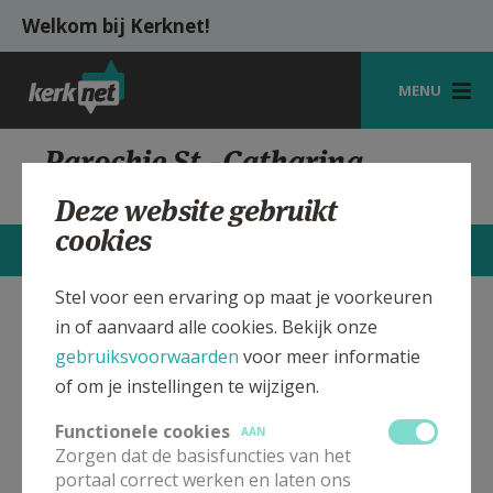
Overslaan en naar de inhoud gaan
Welkom bij Kerknet!
MENU
STARTPAGINA
Parochie St.-Catharina
Zillebeke
KERK
Deze website gebruikt
cookies
VIERINGEN
CONTACTEN
MEER
SHOP
Stel voor een ervaring op maat je voorkeuren
in of aanvaard alle cookies. Bekijk onze
St.-Catharina Kerk Zillebeke
Verbergen
ZOEKEN
gebruiksvoorwaarden
voor meer informatie
HULP
of om je instellingen te wijzigen.
Bekijk de details voor de weekendvieringen die doorgaan
MIJN PAROCHIE
in deze kerk, het adres van de kerk, alsook een lijst met
Functionele cookies
AAN
kerken in de buurt.
Zorgen dat de basisfuncties van het
AANMELDEN OF REGISTREREN
portaal correct werken en laten ons