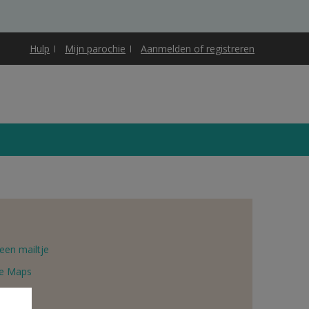
Hulp
Mijn parochie
Aanmelden of registreren
een mailtje
e Maps