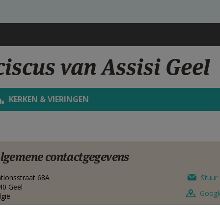
iscus van Assisi Geel
KERKEN & VIERINGEN
lgemene contactgegevens
ationsstraat 68A
Stuur 
40
Geel
Googl
lgië
014 583941