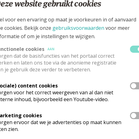
eze website gebruikt cookies
0479 456947
el voor een ervaring op maat je voorkeuren in of aanvaard
sstraat 68A, 2440 Geel
le cookies. Bekijk onze
gebruiksvoorwaarden
voor meer
formatie of om je instellingen te wijzigen.
unctionele cookies
AAN
rgen dat de basisfuncties van het portaal correct
rken en laten ons toe via de anonieme registratie
n je gebruik deze verder te verbeteren.
Sociale) content cookies
rgen voor het correct weergeven van al dan niet
terne inhoud, bijvoorbeeld een Youtube-video.
arketing cookies
rgen ervoor dat we je advertenties op maat kunnen
rganisatiestructuur
ten zien.