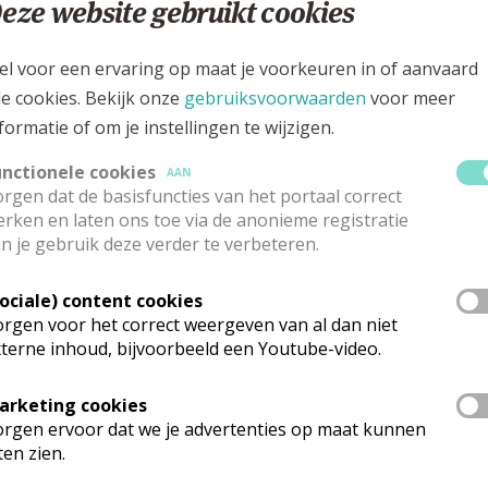
eze website gebruikt cookies
0470 069217
el voor een ervaring op maat je voorkeuren in of aanvaard
eweg 199, 2440 Geel
le cookies. Bekijk onze
gebruiksvoorwaarden
voor meer
formatie of om je instellingen te wijzigen.
unctionele cookies
AAN
rgen dat de basisfuncties van het portaal correct
rken en laten ons toe via de anonieme registratie
n je gebruik deze verder te verbeteren.
Sociale) content cookies
rgen voor het correct weergeven van al dan niet
terne inhoud, bijvoorbeeld een Youtube-video.
arketing cookies
rgen ervoor dat we je advertenties op maat kunnen
rganisatiestructuur
ten zien.