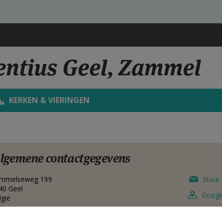
entius Geel, Zammel
KERKEN & VIERINGEN
lgemene contactgegevens
mmelseweg 199
Stuur 
40
Geel
Googl
lgië
014 868442