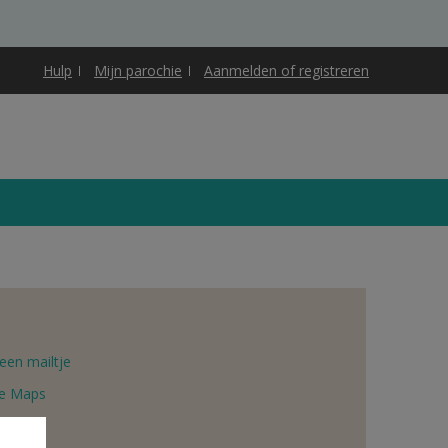
Hulp
Mijn parochie
Aanmelden of registreren
een mailtje
e Maps