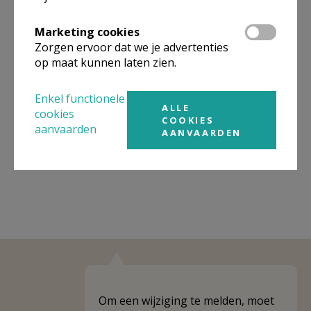
Organisatiestructuur
Marketing cookies
Zorgen ervoor dat we je advertenties
Niet gevonden wat je zocht? Hier vind je links naar de
op maat kunnen laten zien.
gegevens van andere organisaties op het boven-,
onderliggende of gelijke niveau.
Enkel functionele
ALLE
Behoort tot
PE Heilige Christoffel
cookies
COOKIES
aanvaarden
AANVAARDEN
Weergeven
PE Heilige Christoffel
Om een wijziging te melden, moet