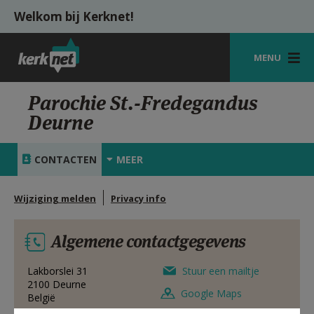
Overslaan en naar de inhoud gaan
Welkom bij Kerknet!
MENU
STARTPAGINA
Parochie St.-Fredegandus
Deurne
KERK
VIERINGEN
CONTACTEN
MEER
SHOP
Wijziging melden
Privacy info
ZOEKEN
Algemene contactgegevens
HULP
MIJN PAROCHIE
Lakborslei 31
Stuur een mailtje
2100
Deurne
Google Maps
België
AANMELDEN OF REGISTREREN