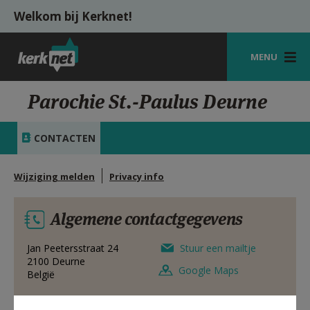
Overslaan en naar de inhoud gaan
Welkom bij Kerknet!
MENU
STARTPAGINA
Parochie St.-Paulus Deurne
KERK
CONTACTEN
VIERINGEN
Wijziging melden
Privacy info
SHOP
ZOEKEN
Algemene contactgegevens
HULP
Jan Peetersstraat 24
Stuur een mailtje
2100
Deurne
MIJN PAROCHIE
Google Maps
België
AANMELDEN OF REGISTREREN
0474 773402