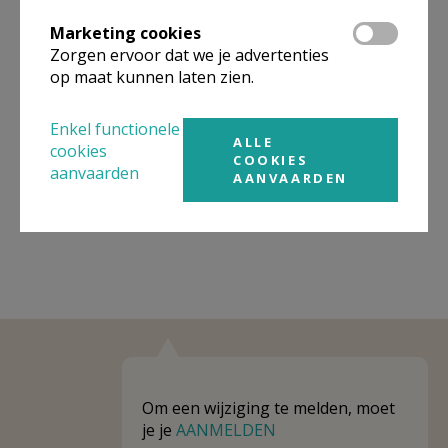
Organisatiestructuur
Marketing cookies
Zorgen ervoor dat we je advertenties
Niet gevonden wat je zocht? Hier vind je links naar de
gegevens van andere organisaties op het boven-,
op maat kunnen laten zien.
onderliggende of gelijke niveau.
Enkel functionele
Behoort tot
PE Heilige Christoffel
ALLE
cookies
COOKIES
aanvaarden
Weergeven
PE Heilige Christoffel
AANVAARDEN
Om een wijziging te melden, moet
je je
AANMELDEN