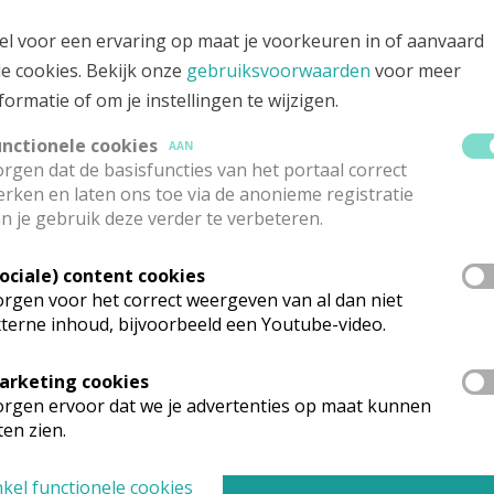
novevastraat 5 bus 1, 1840 Steenhuffel
el voor een ervaring op maat je voorkeuren in of aanvaard
le cookies. Bekijk onze
gebruiksvoorwaarden
voor meer
formatie of om je instellingen te wijzigen.
unctionele cookies
AAN
rgen dat de basisfuncties van het portaal correct
rken en laten ons toe via de anonieme registratie
n je gebruik deze verder te verbeteren.
Sociale) content cookies
rgen voor het correct weergeven van al dan niet
terne inhoud, bijvoorbeeld een Youtube-video.
arketing cookies
rganisatiestructuur
rgen ervoor dat we je advertenties op maat kunnen
ten zien.
onden wat je zocht? Hier vind je links naar de gegevens van andere o
kel functionele cookies