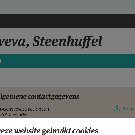
veva, Steenhuffel
N
lgemene contactgegevens
Googl
nt-Genovevastraat 5 bus 1
40
Steenhuffel
lgië
eze website gebruikt cookies