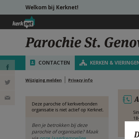
Overslaan en naar de inhoud gaan
Welkom bij Kerknet!
Parochie St. Geno
CONTACTEN
KERKEN & VIERINGE
Wijziging melden
Privacy info
DEEL OP
A
FACEBOOK
DEEL OP
Deze parochie of kerkverbonden
organisatie is niet actief op Kerknet.
Si
TWITTER
DEEL
18
Be
Ben je betrokken bij deze
VIA
parochie of organisatie? Maak
D
via
onze laagdrempelige