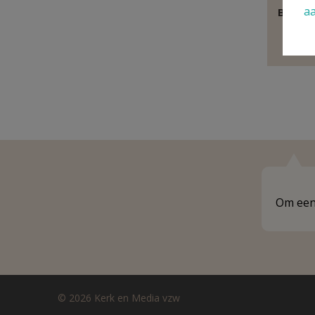
a
Behoor
P
Om een 
© 2026 Kerk en Media vzw