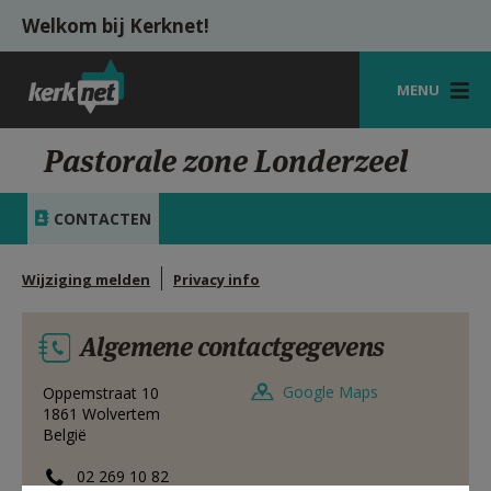
Overslaan en naar de inhoud gaan
Welkom bij Kerknet!
MENU
STARTPAGINA
Pastorale zone Londerzeel
KERK
CONTACTEN
VIERINGEN
Wijziging melden
Privacy info
SHOP
ZOEKEN
Algemene contactgegevens
HULP
Google Maps
Oppemstraat 10
1861
Wolvertem
MIJN PAROCHIE
België
AANMELDEN OF REGISTREREN
02 269 10 82