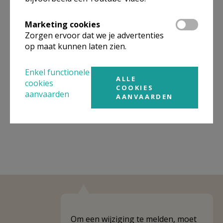
Organisatiestructuur
Marketing cookies
Niet gevonden wat je zocht? Hier vind je links naar de
Zorgen ervoor dat we je advertenties
gegevens van andere organisaties op het boven-,
onderliggende of gelijke niveau.
op maat kunnen laten zien.
Behoort tot
Pastorale Regio Mechelen
Enkel functionele
ALLE
cookies
Weergeven
Pastorale Regio Mechelen
COOKIES
aanvaarden
AANVAARDEN
Weergeven
Pastorale zone Londerzeel
Om een wijziging te melden, moet