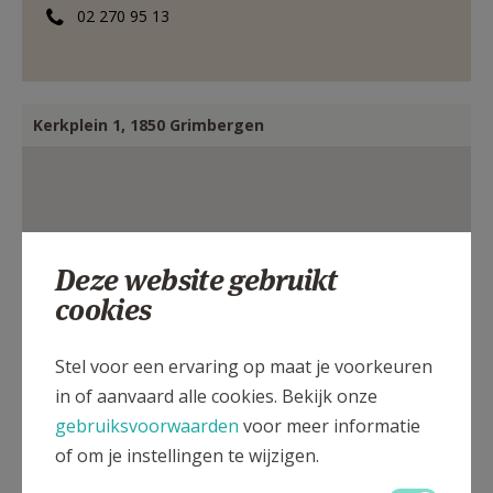
02 270 95 13
AANMELDEN OF REGISTREREN
Kerkplein 1, 1850 Grimbergen
Deze website gebruikt
cookies
Stel voor een ervaring op maat je voorkeuren
in of aanvaard alle cookies. Bekijk onze
gebruiksvoorwaarden
voor meer informatie
of om je instellingen te wijzigen.