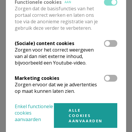
Functionele cookies
AAN
Zorgen dat de basisfuncties van het
meewerkend priester
portaal correct werken en laten ons
toe via de anonieme registratie van je
De heer
Elia
Cantaert
gebruik deze verder te verbeteren.
Brusselsesteenweg 11 b 4
1850
Grimbergen
(Sociale) content cookies
0471 36 23 70
Zorgen voor het correct weergeven
van al dan niet externe inhoud,
Stuur een mailtje
bijvoorbeeld een Youtube-video.
Google Maps
Marketing cookies
Zorgen ervoor dat we je advertenties
op maat kunnen laten zien.
Organisatiestructuur
Enkel functionele
Niet gevonden wat je zocht? Hier vind je links naar de
ALLE
cookies
gegevens van andere organisaties op het boven-,
COOKIES
onderliggende of gelijke niveau.
aanvaarden
AANVAARDEN
Behoort tot
Pastorale Regio Mechelen