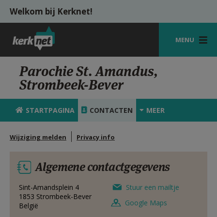
Overslaan en naar de inhoud gaan
Welkom bij Kerknet!
MENU
STARTPAGINA
Parochie St. Amandus,
Strombeek-Bever
KERK
VIERINGEN
STARTPAGINA
CONTACTEN
MEER
SHOP
Wijziging melden
Privacy info
ZOEKEN
Algemene contactgegevens
HULP
MIJN PAROCHIE
Sint-Amandsplein 4
Stuur een mailtje
1853
Strombeek-Bever
Google Maps
België
AANMELDEN OF REGISTREREN