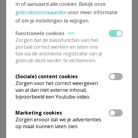
in of aanvaard alle cookies. Bekijk onze
meewerkend priester
gebruiksvoorwaarden
voor meer informatie
of om je instellingen te wijzigen.
De heer
Elia
Cantaert
Brusselsesteenweg 11 b 4
Functionele cookies
AAN
1850
Grimbergen
Zorgen dat de basisfuncties van het
portaal correct werken en laten ons
0471 36 23 70
toe via de anonieme registratie van je
Stuur een mailtje
gebruik deze verder te verbeteren.
Google Maps
(Sociale) content cookies
Zorgen voor het correct weergeven
van al dan niet externe inhoud,
bijvoorbeeld een Youtube-video.
parochieadministrator
Marketing cookies
Pater
Johan
Goossens
Kerkplein 1
Zorgen ervoor dat we je advertenties
1850
Grimbergen
op maat kunnen laten zien.
02 272 40 72