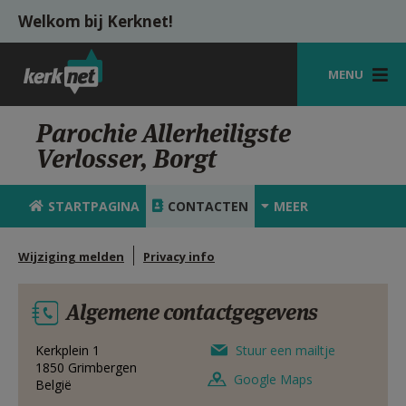
Overslaan en naar de inhoud gaan
Welkom bij Kerknet!
MENU
STARTPAGINA
Parochie Allerheiligste
Verlosser, Borgt
KERK
VIERINGEN
STARTPAGINA
CONTACTEN
MEER
SHOP
Wijziging melden
Privacy info
ZOEKEN
Algemene contactgegevens
HULP
MIJN PAROCHIE
Kerkplein 1
Stuur een mailtje
1850
Grimbergen
Google Maps
België
AANMELDEN OF REGISTREREN