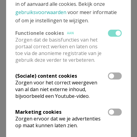
in of aanvaard alle cookies. Bekijk onze
meewerkend priester
gebruiksvoorwaarden
voor meer informatie
of om je instellingen te wijzigen.
De heer
Elia
Cantaert
Brusselsesteenweg 11 b 4
Functionele cookies
AAN
1850
Grimbergen
Zorgen dat de basisfuncties van het
portaal correct werken en laten ons
0471 36 23 70
toe via de anonieme registratie van je
Stuur een mailtje
gebruik deze verder te verbeteren.
Google Maps
(Sociale) content cookies
Zorgen voor het correct weergeven
van al dan niet externe inhoud,
bijvoorbeeld een Youtube-video.
parochieadministrator
Marketing cookies
Pater
Johan
Goossens
Kerkplein 1
Zorgen ervoor dat we je advertenties
1850
Grimbergen
op maat kunnen laten zien.
02 272 40 72