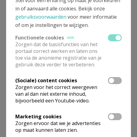
Stel voor een ervaring op maat je voorkeuren
in of aanvaard alle cookies. Bekijk onze
meewerkend priester
gebruiksvoorwaarden
voor meer informatie
of om je instellingen te wijzigen.
De heer
Elia
Cantaert
Brusselsesteenweg 11 b 4
1850
Grimbergen
Functionele cookies
AAN
Zorgen dat de basisfuncties van het
0471 36 23 70
portaal correct werken en laten ons
toe via de anonieme registratie van je
Stuur een mailtje
gebruik deze verder te verbeteren.
Google Maps
(Sociale) content cookies
Zorgen voor het correct weergeven
van al dan niet externe inhoud,
moderator van de
bijvoorbeeld een Youtube-video.
priestersploeg
Marketing cookies
Pater
Johan
Goossens
Zorgen ervoor dat we je advertenties
Kerkplein 1
op maat kunnen laten zien.
1850
Grimbergen