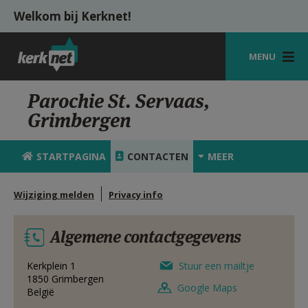
Overslaan en naar de inhoud gaan
Welkom bij Kerknet!
MENU
STARTPAGINA
Parochie St. Servaas,
Grimbergen
KERK
VIERINGEN
STARTPAGINA
CONTACTEN
MEER
SHOP
Wijziging melden
Privacy info
ZOEKEN
Algemene contactgegevens
HULP
MIJN PAROCHIE
Kerkplein 1
Stuur een mailtje
1850
Grimbergen
Google Maps
België
AANMELDEN OF REGISTREREN