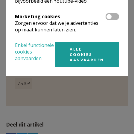
bijvoorbeeld een Youtube-video.
Samen op weg - K&L © K&L
Marketing cookies
Zorgen ervoor dat we je advertenties
op maat kunnen laten zien.
Gepubliceerd door
Enkel functionele
ALLE
Pastorale zone Sint-Norbertus - Grimbergen
cookies
COOKIES
aanvaarden
AANVAARDEN
Meer
Artikel
Deel dit artikel