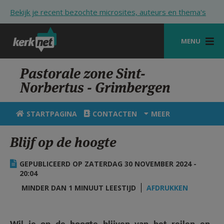
Overslaan en naar de inhoud gaan
Bekijk je recent bezochte microsites, auteurs en thema's
MENU
STARTPAGINA
Pastorale zone Sint-
Norbertus - Grimbergen
KERK
VIERINGEN
STARTPAGINA
CONTACTEN
MEER
SHOP
Blijf op de hoogte
ZOEKEN
GEPUBLICEERD OP ZATERDAG 30 NOVEMBER 2024 -
HULP
20:04
MINDER DAN 1 MINUUT LEESTIJD
AFDRUKKEN
STARTPAGINA PORTAAL
MIJN PAROCHIE