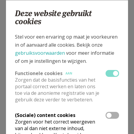
4. Neem gerust ook een kijkje op volgende
Deze website gebruikt
websites:
cookies
Toerisme Vlaams-Brabant – Abdij van
Grimbergen:
klik hier
Stel voor een ervaring op maat je voorkeuren
Virtueel Museum Grimbergen:
klik hier
in of aanvaard alle cookies. Bekijk onze
gebruiksvoorwaarden
voor meer informatie
of om je instellingen te wijzigen.
Functionele cookies
AAN
Zorgen dat de basisfuncties van het
portaal correct werken en laten ons
toe via de anonieme registratie van je
gebruik deze verder te verbeteren.
(Sociale) content cookies
Zorgen voor het correct weergeven
van al dan niet externe inhoud,