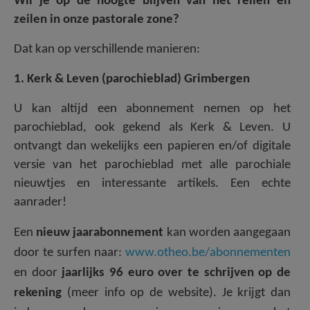
Wil je op de hoogte blijven van het reilen en
AANMELDEN OF REGISTREREN
zeilen in onze pastorale zone?
Dat kan op verschillende manieren:
1. Kerk & Leven (parochieblad) Grimbergen
U kan altijd een abonnement nemen op het
parochieblad, ook gekend als Kerk & Leven. U
ontvangt dan wekelijks een papieren en/of digitale
versie van het parochieblad met alle parochiale
nieuwtjes en interessante artikels. Een echte
aanrader!
Een
nieuw jaarabonnement
kan worden aangegaan
door te surfen naar:
www.otheo.be/abonnementen
en door
jaarlijks 96 euro over te schrijven op de
rekening
(meer info op de website). Je krijgt dan