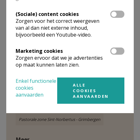
werk(st)ers
(Sociale) content cookies
Het solidariteitsfonds voor de priesters
12 EUR
Zorgen voor het correct weergeven
De voorganger
60 EUR
van al dan niet externe inhoud,
De kerkfabriek
35 EUR
bijvoorbeeld een Youtube-video.
de parochiekas
67 EUR
Totaal
300 EUR
Marketing cookies
Zorgen ervoor dat we je advertenties
op maat kunnen laten zien.
Enkel functionele
ALLE
cookies
COOKIES
aanvaarden
AANVAARDEN
Gepubliceerd door
Pastorale zone Sint-Norbertus - Grimbergen
Meer