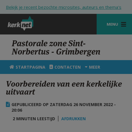
Overslaan en naar de inhoud gaan
Bekijk je recent bezochte microsites, auteurs en thema's
MENU
STARTPAGINA
Pastorale zone Sint-
Norbertus - Grimbergen
KERK
VIERINGEN
STARTPAGINA
CONTACTEN
MEER
SHOP
Voorbereiden van een kerkelijke
uitvaart
ZOEKEN
HULP
GEPUBLICEERD OP ZATERDAG 26 NOVEMBER 2022 -
20:06
STARTPAGINA PORTAAL
2 MINUTEN LEESTIJD
AFDRUKKEN
MIJN PAROCHIE