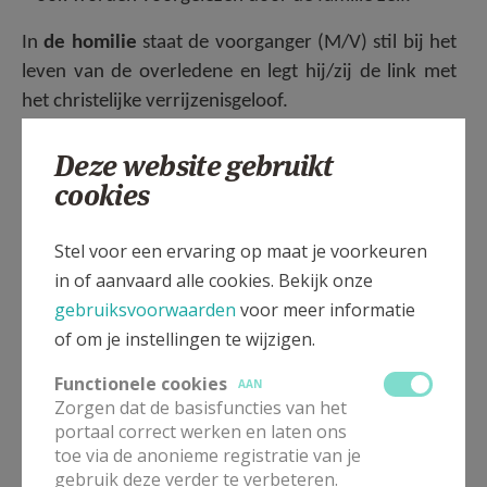
In
de homilie
staat de voorganger (M/V) stil bij het
leven van de overledene en legt hij/zij de link met
het christelijke verrijzenisgeloof.
De familie krijgt tijdens de afscheidsviering ook de
Deze website gebruikt
kans om een
getuigenis en/of persoonlijk afscheid
cookies
uit te spreken. Dit kan – indien gewenst – worden
voorgelezen door de lector.
Stel voor een ervaring op maat je voorkeuren
in of aanvaard alle cookies. Bekijk onze
Een kerkelijke uitvaart kost in onze streken
300 EUR
gebruiksvoorwaarden
voor meer informatie
en
wordt
via de begrafenisondernemer vereffend
en
of om je instellingen te wijzigen.
vervolgens uitbetaald aan de parochie. Dit bedrag
wordt als volgt verdeeld:
Functionele cookies
AAN
Zorgen dat de basisfuncties van het
portaal correct werken en laten ons
toe via de anonieme registratie van je
De algemene werking van de vicariaten
60 EUR
gebruik deze verder te verbeteren.
Het fonds voor de pastorale
66 EUR