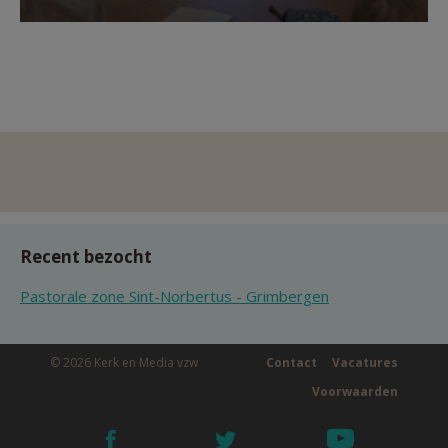
Recent bezocht
Pastorale zone Sint-Norbertus - Grimbergen
© 2026 Kerk en Media vzw
Contact
Vacatures
Voorwaarden