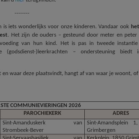
l kan u
hier
terugvinden.
--------
is iets wonderlijks voor onze kinderen. Vandaar ook
het
est
. Het zijn de ouders – gesteund door meter en peter 
opvoeding van hun kind. Het is pas in tweede instanti
(godsdienst-)leerkrachten – ondersteuning biedt 
t en waar deze plaatsvindt, hangt af van waar je woont, of
RSTE COMMUNIEVIERINGEN 2026
PAROCHIEKERK
ADRES
Sint-Amanduskerk van
Sint-Amandsplein 1
Strombeek-Bever
Grimbergen
Sint-Servaasbasiliek van
Kerkplein, 1850 Grim