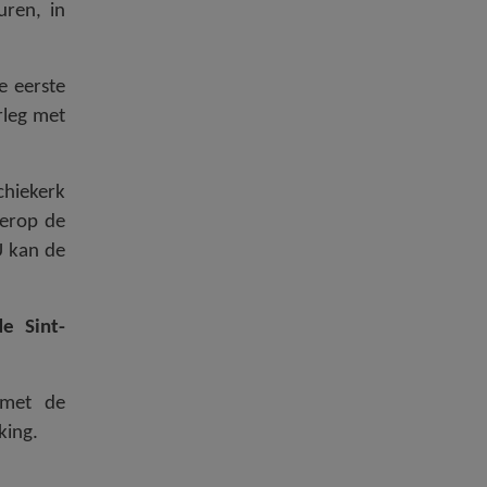
uren, in
e eerste
erleg met
chiekerk
ierop de
U kan de
e Sint-
 met de
king.