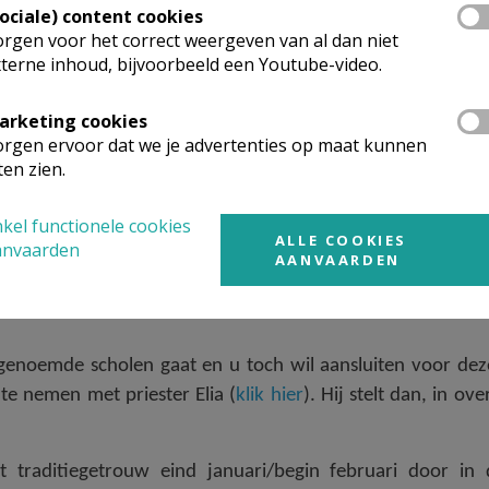
Sociale) content cookies
rgen voor het correct weergeven van al dan niet
basiliek van Grimbergen (Kerkplein, 1850 Grimbergen).
terne inhoud, bijvoorbeeld een Youtube-video.
ts op het feest van O.H. Hemelvaart om 10 uur*.
arketing cookies
derdag, tien dagen voor het feest van Pinksteren.
rgen ervoor dat we je advertenties op maat kunnen
ten zien.
doorgaan op donderdag 14 mei 2026 om 10 uur in d
kel functionele cookies
ALLE COOKIES
anvaarden
e (godsdienst-)leerkrachten van Het Prinsenhof en De R
AANVAARDEN
 begeleid kerkbezoek met de priester(s), de repetities,
genoemde scholen gaat en u toch wil aansluiten voor dez
te nemen met priester Elia (
klik hier
). Hij stelt dan, in ov
traditiegetrouw eind januari/begin februari door in 