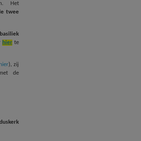
en. Het
de twee
basiliek
r
hier
te
hier
), zij
 met de
duskerk