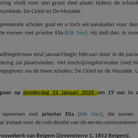
ing vindt voor een groot deel plaats tijdens de school
Humbeek: De Cirkel en De Mozaïek.
genoemde scholen gaat en u toch wil aansluiten voor dez
te nemen met priester Elia (
klik hier
). Hij stelt dan, in ov
ditiegetrouw eind januari/begin februari door in de paro
ing zal plaatsvinden. Het inschrijvingsformulier (met h
egegeven via de twee scholen: De Cirkel en de Mozaïek. 
rgaan op
donderdag 22 januari 2026
om 19 uur in d
act opnemen met
priester Elia
(
klik hier
), die samen
aar instaat voor de coördinatie van de eerste communiewer
Vrouwekerk van Beigem (Zevensterre 1, 1852 Beigem).