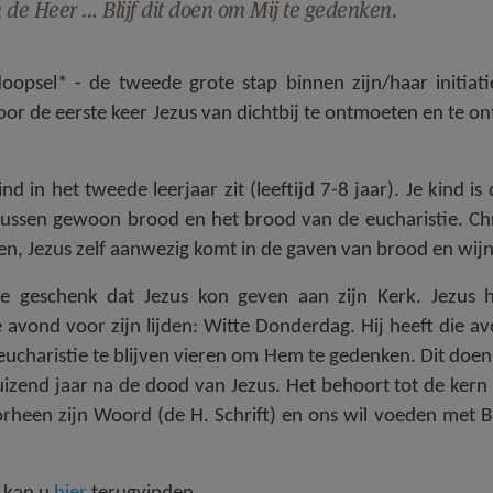
n de Heer … Blijf dit doen om Mij te gedenken.
opsel* - de tweede grote stap binnen zijn/haar initiati
 voor de eerste keer Jezus van dichtbij te ontmoeten en te o
d in het tweede leerjaar zit (leeftijd 7-8 jaar). Je kind is
ussen gewoon brood en het brood van de eucharistie. Ch
ren, Jezus zelf aanwezig komt in de gaven van brood en wijn
e geschenk dat Jezus kon geven aan zijn Kerk. Jezus 
e avond voor zijn lijden: Witte Donderdag. Hij heeft die a
eucharistie te blijven vieren om Hem te gedenken. Dit doe
izend jaar na de dood van Jezus. Het behoort tot de kern
doorheen zijn Woord (de H. Schrift) en ons wil voeden met 