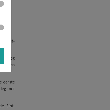
e Sint-
egenboog
… vinden
e eerste
erleg met
de Sint-