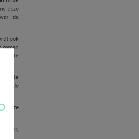
n in de
ens deze
over de
ordt ook
ng komen
r
hier
te
 voor de
dens de
or
hier
te
klik hier
,