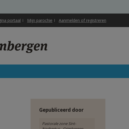
gina portaal
Mijn parochie
Aanmelden of registreren
imbergen
Gepubliceerd door
Pastorale zone Sint-
Norbertus - Grimbergen