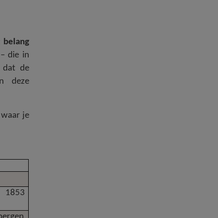
 belang
– die in
e dat de
in deze
 waar je
, 1853
bergen