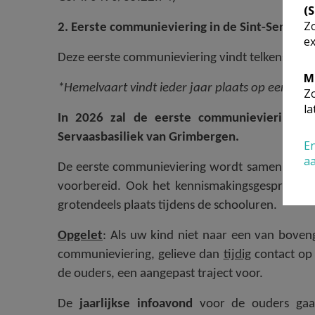
(
Zo
2. Eerste communieviering in de Sint-Servaas
ex
Deze eerste communieviering vindt telkens plaa
M
*Hemelvaart vindt ieder jaar plaats op een don
Zo
la
In 2026 zal de eerste communieviering 
Servaasbasiliek van Grimbergen.
En
a
De eerste communieviering wordt samen met d
voorbereid. Ook het kennismakingsgesprek, het
grotendeels plaats tijdens de schooluren.
Opgelet
: Als uw kind niet naar een van boven
communieviering, gelieve dan
tijdig
contact op 
de ouders, een aangepast traject voor.
De
jaarlijkse infoavond
voor de ouders gaat 