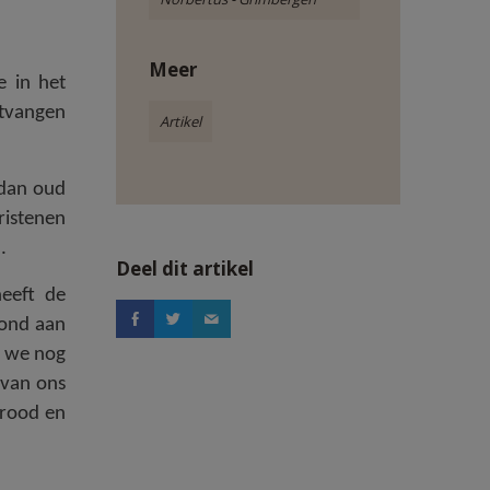
Meer
e in het
ntvangen
Artikel
 dan oud
ristenen
.
Deel dit artikel
heeft de
vond aan
n we nog
 van ons
Brood en