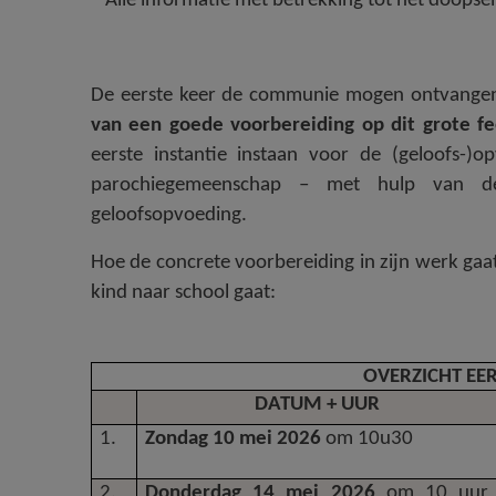
* Alle informatie met betrekking tot het doopse
De eerste keer de communie mogen ontvangen 
van een goede voorbereiding op dit grote fe
eerste instantie instaan voor de (geloofs-)
parochiegemeenschap – met hulp van de 
geloofsopvoeding.
Hoe de concrete voorbereiding in zijn werk gaa
kind naar school gaat:
OVERZICHT EE
DATUM + UUR
1.
Zondag 10 mei 2026
om 10u30
2.
Donderdag 14 mei 2026
om 10 uur