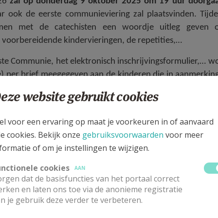
026
zal op donderdag 9 oktober 2025
om 19 uur doorgaa
ar ook de eerste communieviering zal plaatsvinden. Tijd
samen met de catechisten een woordje uitleg geven 
 voorbereidende kindervieringen, de repetities,…
rste Communie, het elektronisch inschrijvingsformulier,… w
stje) per brief meegegeven aan de kinderen die in aanmerki
uitnodigingsbrief voor de infoavond ook raadplegen doo
eze website gebruikt cookies
el voor een ervaring op maat je voorkeuren in of aanvaard
lik hier
) is verplicht!
Uiterste deadline van inschrijving
le cookies. Bekijk onze
gebruiksvoorwaarden
voor meer
eerste bijeenkomst voor de kinderen).
Men kan zich tij
formatie of om je instellingen te wijzigen.
unctionele cookies
 de data van samenkomsten
AAN
en vieringen
terugvinden do
rgen dat de basisfuncties van het portaal correct
rken en laten ons toe via de anonieme registratie
n je gebruik deze verder te verbeteren.
contact opnemen met catechisten
Katrin en Helena
(E-mail: