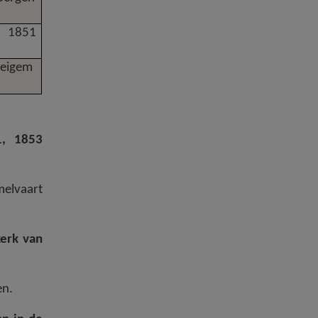
 1851
Beigem
1, 1853
melvaart
erk van
en.