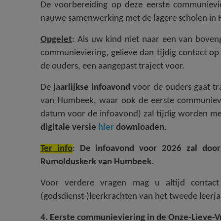
De voorbereiding op deze eerste communievier
nauwe samenwerking met de lagere scholen in 
Opgelet
: Als uw kind niet naar een van boven
communieviering, gelieve dan
tijdig
contact op 
de ouders, een aangepast traject voor.
De
jaarlijkse infoavond
voor de ouders gaat tra
van Humbeek, waar ook de eerste communievier
datum voor de infoavond) zal tijdig worden me
digitale versie
hier
downloaden
.
Ter info
:
De infoavond voor 2026 zal doo
Rumolduskerk van Humbeek.
Voor verdere vragen mag u altijd cont
(godsdienst-)leerkrachten van het tweede leerj
4. Eerste communieviering in de Onze-Lieve-