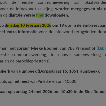
 ook de eerste communieviering zal plaatsvind
oor de infoavond) zal tijdig
word
en
meegegeven via 
an de
digitale versie
hier
downloaden
.
 op
dinsdag 10 februari 2026
om 19 uur in de Sint-Servaas
met extra informatie
voor de infoavond terugvinden doo
nemen met
zorgjuf Mieke Boonen
van VBS Prinsenhof (
klik 
eerste communiewerking, in nauwe samenwerking
ar en de parochiepriester(s).
uskerk van Humbeek (Dorpsstraat 16, 1851 Humbeek).
laats op het feest van Pinksteren om 10u30.
gaan op zondag 24 mei 2026 om 10u30 in de Sint-Rumol