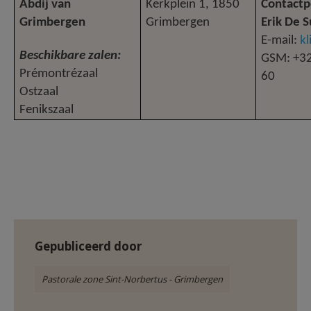
Abdij van
Kerkplein 1, 1850
Contactp
Grimbergen
Grimbergen
Erik De S
E-mail:
kl
Beschikbare zalen:
GSM: +32
Prémontrézaal
60
Ostzaal
Fenikszaal
Gepubliceerd door
Pastorale zone Sint-Norbertus - Grimbergen