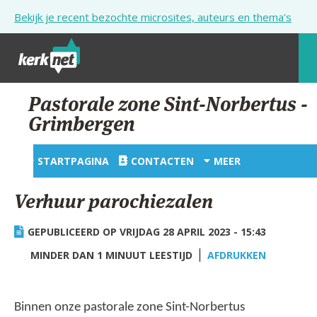
Overslaan en naar de inhoud gaan
Bekijk je recent bezochte microsites, auteurs en thema's
STARTPAGINA
Pastorale zone Sint-Norbertus -
Grimbergen
KERK
VIERINGEN
STARTPAGINA
CONTACTEN
MEER
SHOP
Verhuur parochiezalen
ZOEKEN
GEPUBLICEERD OP VRIJDAG 28 APRIL 2023 - 15:43
HULP
MINDER DAN 1 MINUUT LEESTIJD
AFDRUKKEN
STARTPAGINA PORTAAL
MIJN PAROCHIE
Binnen onze pastorale zone Sint-Norbertus