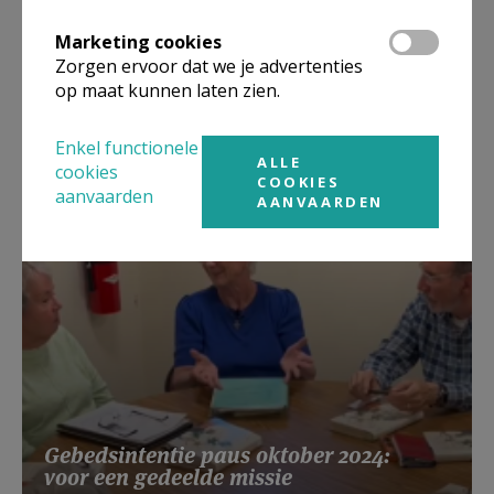
Marketing cookies
Zorgen ervoor dat we je advertenties
Lanceringsavond boek Zeven
op maat kunnen laten zien.
kruiswoorden
Enkel functionele
ALLE
cookies
COOKIES
aanvaarden
AANVAARDEN
Gebedsintentie paus oktober 2024:
voor een gedeelde missie