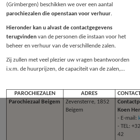
(Grimbergen) beschikken we over een aantal
AANMELDEN OF REGISTREREN
parochiezalen die openstaan voor verhuur
.
Hieronder kan u alvast de contactgegevens
terugvinden
van de personen die instaan voor het
beheer en verhuur van de verschillende zalen.
Zij zullen met veel plezier uw vragen beantwoorden
i.v.m. de huurprijzen, de capaciteit van de zalen,…
PAROCHIEZALEN
ADRES
CONTAC
Parochiezaal Beigem
Zevensterre, 1852
Contactp
Beigem
Koen Hen
- E-mail:
- TEL: +3
42