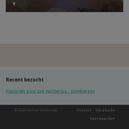
Recent bezocht
Pastorale zone Sint-Norbertus - Grimbergen
© 2026 Kerk en Media vzw
Contact
Vacatures
Voorwaarden