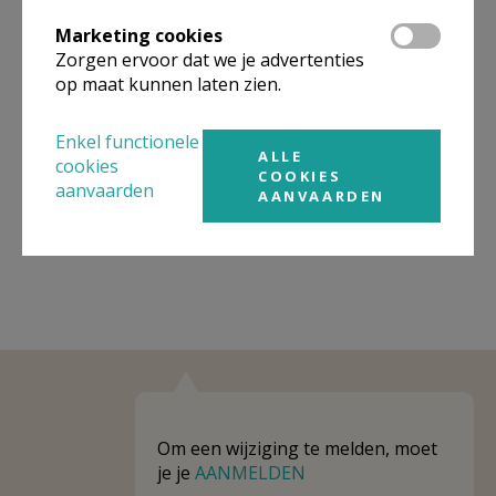
Organisatiestructuur
Marketing cookies
Niet gevonden wat je zocht? Hier vind je links naar de
Zorgen ervoor dat we je advertenties
gegevens van andere organisaties op het boven-,
op maat kunnen laten zien.
onderliggende of gelijke niveau.
Enkel functionele
Behoort tot
Pastorale zone Landen
ALLE
cookies
COOKIES
aanvaarden
Weergeven
Pastorale zone Landen
AANVAARDEN
Om een wijziging te melden, moet
je je
AANMELDEN