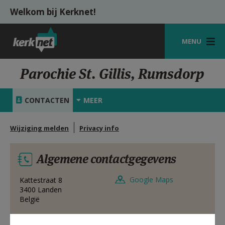
Overslaan en naar de inhoud gaan
Welkom bij Kerknet!
MENU
STARTPAGINA
Parochie St. Gillis, Rumsdorp
KERK
CONTACTEN
MEER
VIERINGEN
Wijziging melden
Privacy info
SHOP
ZOEKEN
Algemene contactgegevens
HULP
Google Maps
Kattestraat 8
3400
Landen
MIJN PAROCHIE
België
AANMELDEN OF REGISTREREN
011 88 69 29