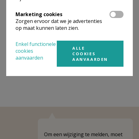
Organisatiestructuur
Marketing cookies
Zorgen ervoor dat we je advertenties
Niet gevonden wat je zocht? Hier vind je links naar de
op maat kunnen laten zien.
gegevens van andere organisaties op het boven-,
onderliggende of gelijke niveau.
Enkel functionele
ALLE
Behoort tot
Pastorale zone Landen
cookies
COOKIES
aanvaarden
AANVAARDEN
Weergeven
Pastorale zone Landen
Om een wijziging te melden, moet