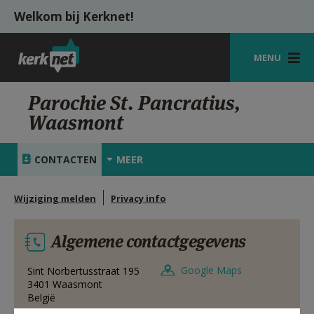
Overslaan en naar de inhoud gaan
Welkom bij Kerknet!
MENU
STARTPAGINA
Parochie St. Pancratius,
Waasmont
KERK
VIERINGEN
CONTACTEN
MEER
SHOP
Wijziging melden
Privacy info
ZOEKEN
Algemene contactgegevens
HULP
MIJN PAROCHIE
Google Maps
Sint Norbertusstraat 195
3401
Waasmont
België
AANMELDEN OF REGISTREREN