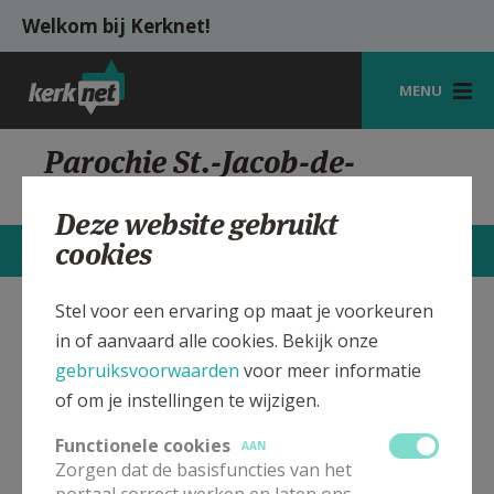
Overslaan en naar de inhoud gaan
Welkom bij Kerknet!
MENU
STARTPAGINA
Parochie St.-Jacob-de-
Meerdere Gits
KERK
Deze website gebruikt
VIERINGEN
cookies
CONTACTEN
MEER
SHOP
Stel voor een ervaring op maat je voorkeuren
St.-Jacob-de-Meerdere Kerk
Verbergen
ZOEKEN
in of aanvaard alle cookies. Bekijk onze
Gits
gebruiksvoorwaarden
voor meer informatie
HULP
of om je instellingen te wijzigen.
MIJN PAROCHIE
Bekijk de details voor de weekendvieringen die doorgaan
Functionele cookies
AAN
in deze kerk, het adres van de kerk, alsook een lijst met
Zorgen dat de basisfuncties van het
AANMELDEN OF REGISTREREN
kerken in de buurt.
portaal correct werken en laten ons