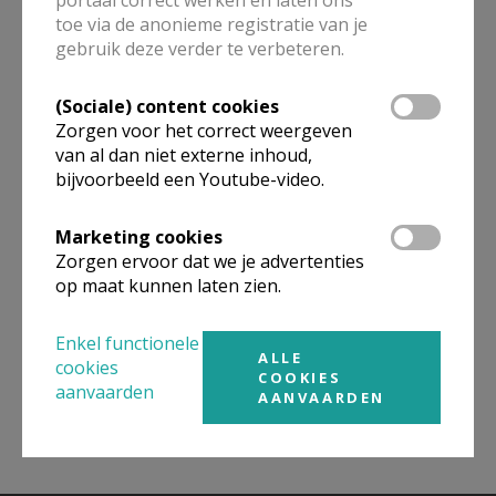
toe via de anonieme registratie van je
ALLE DETAILS TONEN
gebruik deze verder te verbeteren.
(Sociale) content cookies
Zorgen voor het correct weergeven
Omgeving
van al dan niet externe inhoud,
bijvoorbeeld een Youtube-video.
Niet gevonden wat je zocht? Hier vind je
Marketing cookies
links naar kerken, eventueel van andere
Zorgen ervoor dat we je advertenties
organisaties, in de buurt.
op maat kunnen laten zien.
Kerken in of nabij
GITS
Enkel functionele
ALLE
cookies
COOKIES
aanvaarden
AANVAARDEN