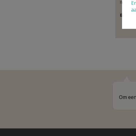
niveau.
En
a
Behoor
E
Om een 