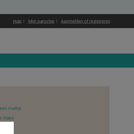
Hulp
Mijn parochie
Aanmelden of registreren
een mailtje
e Maps
book