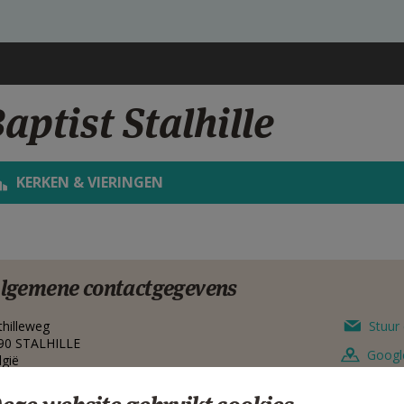
aptist Stalhille
KERKEN & VIERINGEN
lgemene contactgegevens
thilleweg
Stuur 
90
STALHILLE
Googl
lgië
Face