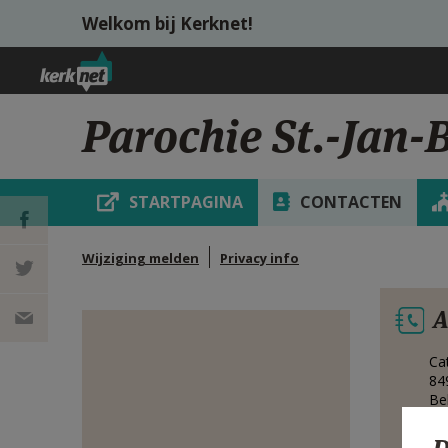
Overslaan en naar de inhoud gaan
Welkom bij Kerknet!
Parochie St.-Jan-B
STARTPAGINA
CONTACTEN
Wijziging melden
Privacy info
DEEL OP
A
FACEBOOK
DEEL OP
Ca
TWITTER
DEEL
84
Be
VIA