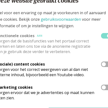
eze website gebruikt cookies
eweg, 8490 STALHILLE
el voor een ervaring op maat je voorkeuren in of aanvaard
le cookies. Bekijk onze
gebruiksvoorwaarden
voor meer
formatie of om je instellingen te wijzigen.
unctionele cookies
AAN
rgen dat de basisfuncties van het portaal correct
rken en laten ons toe via de anonieme registratie
n je gebruik deze verder te verbeteren.
Sociale) content cookies
rgen voor het correct weergeven van al dan niet
terne inhoud, bijvoorbeeld een Youtube-video.
arketing cookies
rganisatiestructuur
rgen ervoor dat we je advertenties op maat kunnen
ten zien.
onden wat je zocht? Hier vind je links naar de gegevens van andere o