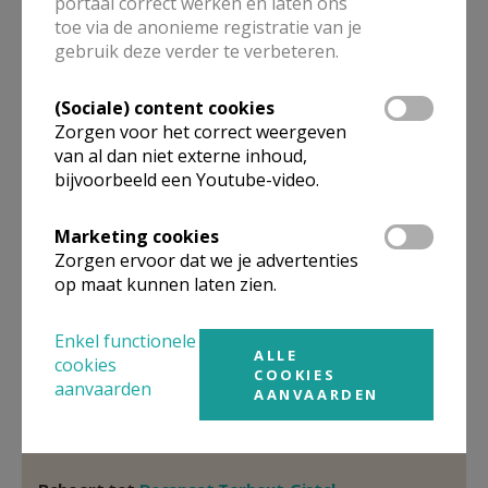
portaal correct werken en laten ons
toe via de anonieme registratie van je
Pastoor PE
gebruik deze verder te verbeteren.
E.H.
Bart
Demuynck
(Sociale) content cookies
Oude Dorpsweg 92 A
Zorgen voor het correct weergeven
8490
JABBEKE
van al dan niet externe inhoud,
050/70 40 68
bijvoorbeeld een Youtube-video.
Stuur een mailtje
Marketing cookies
Google Maps
Zorgen ervoor dat we je advertenties
op maat kunnen laten zien.
Enkel functionele
Organisatiestructuur
ALLE
cookies
COOKIES
aanvaarden
AANVAARDEN
Niet gevonden wat je zocht? Hier vind je links naar de
gegevens van andere organisaties op het boven-,
onderliggende of gelijke niveau.