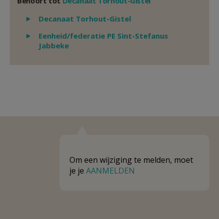
Behoort tot
Decanaat Torhout-Gistel
Weergeven
Decanaat Torhout-Gistel
Weergeven
Eenheid/federatie PE Sint-Stefanus
Jabbeke
Om een wijziging te melden, moet
je je
AANMELDEN