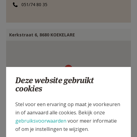
051/74 80 35
AANMELDEN OF REGISTREREN
Kerkstraat 6, 8680 KOEKELARE
Deze website gebruikt
cookies
Stel voor een ervaring op maat je voorkeuren
in of aanvaard alle cookies. Bekijk onze
gebruiksvoorwaarden
voor meer informatie
of om je instellingen te wijzigen.