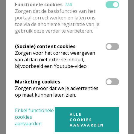
Functionele cookies
AAN
Pastoor PE
Zorgen dat de basisfuncties van het
portaal correct werken en laten ons
toe via de anonieme registratie van je
E.H.
Philip
Verbrugge
gebruik deze verder te verbeteren.
Markt 22
8480
ICHTEGEM
051/58 16 15
(Sociale) content cookies
Zorgen voor het correct weergeven
Stuur een mailtje
van al dan niet externe inhoud,
bijvoorbeeld een Youtube-video.
Google Maps
Marketing cookies
Zorgen ervoor dat we je advertenties
Organisatiestructuur
op maat kunnen laten zien.
Niet gevonden wat je zocht? Hier vind je links naar de
Enkel functionele
gegevens van andere organisaties op het boven-,
ALLE
cookies
onderliggende of gelijke niveau.
COOKIES
aanvaarden
AANVAARDEN
Behoort tot
Decanaat Torhout-Gistel