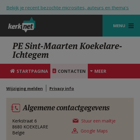
Overslaan en naar de inhoud gaan
Bekijk je recent bezochte microsites, auteurs en thema's
MENU
STARTPAGINA
PE Sint-Maarten Koekelare-
Ichtegem
KERK
VIERINGEN
STARTPAGINA
CONTACTEN
MEER
SHOP
Wijziging melden
Privacy info
ZOEKEN
Algemene contactgegevens
HULP
STARTPAGINA PORTAAL
Kerkstraat 6
Stuur een mailtje
8680
KOEKELARE
Google Maps
België
MIJN PAROCHIE