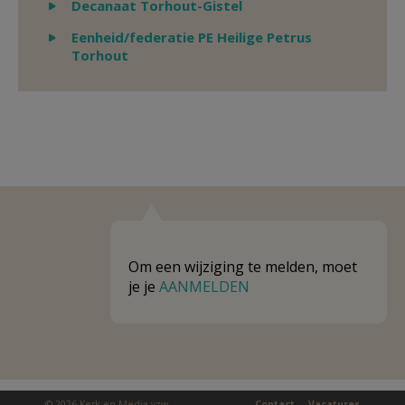
Weergeven
Decanaat Torhout-Gistel
Weergeven
Eenheid/federatie PE Heilige Petrus
Torhout
Om een wijziging te melden, moet
je je
AANMELDEN
© 2026 Kerk en Media vzw
Contact
Vacatures