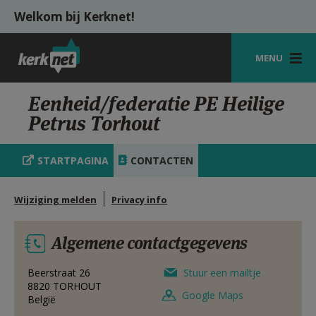
Overslaan en naar de inhoud gaan
Welkom bij Kerknet!
MENU
STARTPAGINA
Eenheid/federatie PE Heilige
Petrus Torhout
KERK
VIERINGEN
STARTPAGINA
CONTACTEN
SHOP
Wijziging melden
Privacy info
ZOEKEN
Algemene contactgegevens
HULP
MIJN PAROCHIE
Beerstraat 26
Stuur een mailtje
8820
TORHOUT
Google Maps
België
AANMELDEN OF REGISTREREN