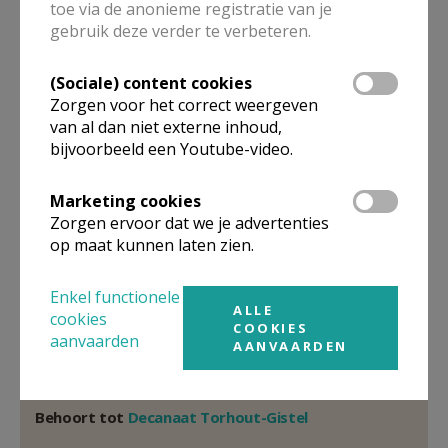
Pastoor PE
toe via de anonieme registratie van je
gebruik deze verder te verbeteren.
E.H.
Michel
Roggeman
Beerstraat 26
(Sociale) content cookies
8820
TORHOUT
Zorgen voor het correct weergeven
van al dan niet externe inhoud,
050/21 10 01
bijvoorbeeld een Youtube-video.
Stuur een mailtje
Google Maps
Marketing cookies
Zorgen ervoor dat we je advertenties
op maat kunnen laten zien.
Organisatiestructuur
Enkel functionele
ALLE
cookies
COOKIES
Niet gevonden wat je zocht? Hier vind je links naar de
aanvaarden
AANVAARDEN
gegevens van andere organisaties op het boven-,
onderliggende of gelijke niveau.
Behoort tot
Decanaat Torhout-Gistel