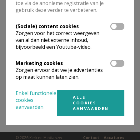
toe via de anonieme registratie van je
ALLE DETAILS TONEN
gebruik deze verder te verbeteren.
(Sociale) content cookies
Omgeving
Zorgen voor het correct weergeven
van al dan niet externe inhoud,
bijvoorbeeld een Youtube-video.
Niet gevonden wat je zocht? Hier vind je
links naar kerken, eventueel van andere
Marketing cookies
organisaties, in de buurt.
Zorgen ervoor dat we je advertenties
op maat kunnen laten zien.
Kerken in of nabij
Diest
Enkel functionele
ALLE
cookies
COOKIES
aanvaarden
AANVAARDEN
© 2026 Kerk en Media vzw
Contact
Vacatures