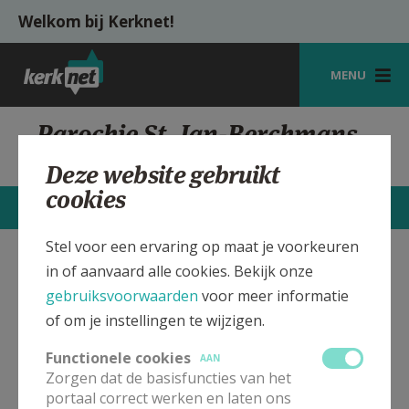
Overslaan en naar de inhoud gaan
Welkom bij Kerknet!
MENU
STARTPAGINA
Parochie St. Jan-Berchmans,
Diest
KERK
Deze website gebruikt
cookies
VIERINGEN
CONTACTEN
MEER
SHOP
Stel voor een ervaring op maat je voorkeuren
in of aanvaard alle cookies. Bekijk onze
Sint Jan-Berchmans kerk Diest
Verbergen
ZOEKEN
gebruiksvoorwaarden
voor meer informatie
HULP
of om je instellingen te wijzigen.
In deze kerk vinden geen weekendvieringen plaats. Bekijk
MIJN PAROCHIE
de details voor het adres van de kerk, alsook een lijst met
Functionele cookies
AAN
kerken in de buurt.
Zorgen dat de basisfuncties van het
AANMELDEN OF REGISTREREN
portaal correct werken en laten ons