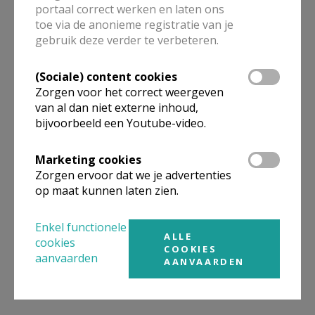
portaal correct werken en laten ons
toe via de anonieme registratie van je
ALLE DETAILS TONEN
gebruik deze verder te verbeteren.
(Sociale) content cookies
Omgeving
Zorgen voor het correct weergeven
van al dan niet externe inhoud,
bijvoorbeeld een Youtube-video.
Niet gevonden wat je zocht? Hier vind je
links naar kerken, eventueel van andere
Marketing cookies
organisaties, in de buurt.
Zorgen ervoor dat we je advertenties
op maat kunnen laten zien.
Kerken in of nabij
Zaventem -
Nossegem
Enkel functionele
ALLE
cookies
COOKIES
aanvaarden
AANVAARDEN