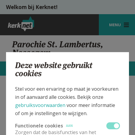
Overslaan en naar de inhoud gaan
Welkom bij Kerknet!
MENU
STARTPAGINA
Parochie St. Lambertus,
Nossegem
KERK
Deze website gebruikt
VIERINGEN
CONTACTEN
MEER
cookies
SHOP
Stel voor een ervaring op maat je voorkeuren
Sint Lambertus kerk
Verbergen
ZOEKEN
in of aanvaard alle cookies. Bekijk onze
Nossegem
HULP
gebruiksvoorwaarden
voor meer informatie
of om je instellingen te wijzigen.
MIJN PAROCHIE
Bekijk de details voor de weekendvieringen die doorgaan
in deze kerk, het adres van de kerk, alsook een lijst met
Functionele cookies
AAN
AANMELDEN OF REGISTREREN
kerken in de buurt.
Zorgen dat de basisfuncties van het