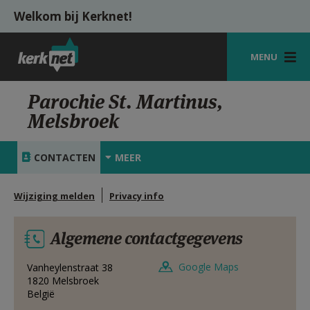
Overslaan en naar de inhoud gaan
Welkom bij Kerknet!
MENU
STARTPAGINA
Parochie St. Martinus,
Melsbroek
KERK
VIERINGEN
CONTACTEN
MEER
SHOP
Wijziging melden
Privacy info
ZOEKEN
Algemene contactgegevens
HULP
MIJN PAROCHIE
Google Maps
Vanheylenstraat 38
1820
Melsbroek
België
AANMELDEN OF REGISTREREN