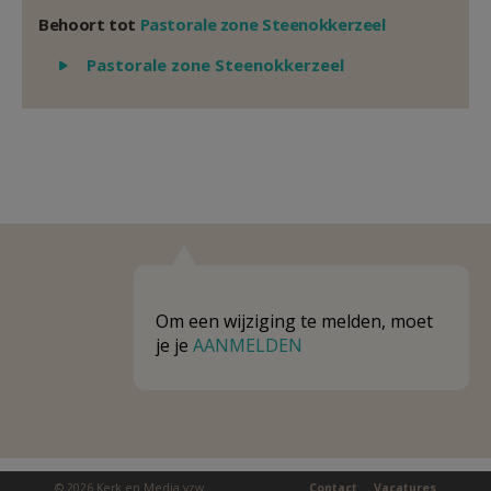
Behoort tot
Pastorale zone Steenokkerzeel
Weergeven
Pastorale zone Steenokkerzeel
Om een wijziging te melden, moet
je je
AANMELDEN
© 2026 Kerk en Media vzw
Contact
Vacatures