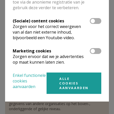
toe via de anonieme registratie van je
gebruik deze verder te verbeteren.
pastoor
(Sociale) content cookies
Zorgen voor het correct weergeven
De heer
Piet
Capoen
van al dan niet externe inhoud,
Billaststraat 37
1820
Steenokkerzeel
bijvoorbeeld een Youtube-video.
0477 75 69 35
Marketing cookies
Stuur een mailtje
Zorgen ervoor dat we je advertenties
op maat kunnen laten zien.
Google Maps
Enkel functionele
ALLE
cookies
COOKIES
Organisatiestructuur
aanvaarden
AANVAARDEN
Niet gevonden wat je zocht? Hier vind je links naar de
gegevens van andere organisaties op het boven-,
onderliggende of gelijke niveau.