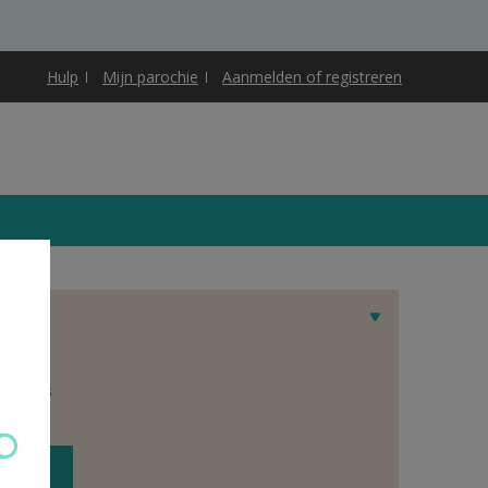
Hulp
Mijn parochie
Aanmelden of registreren
et adres