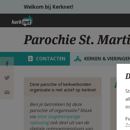
Overslaan en naar de inhoud gaan
Welkom bij Kerknet!
Parochie St. Mart
CONTACTEN
KERKEN & VIERINGE
D
Verbe
DEEL OP
S
Deze parochie of kerkverbonden
organisatie is niet actief op Kerknet.
St
FACEBOOK
DEEL OP
al
Ben je betrokken bij deze
Bek
in
TWITTER
DEEL
van
parochie of organisatie? Maak
via
onze laagdrempelige
F
oplossing
ook deel uit van de
VIA
Zo
digitale ontmoetingsplaats van