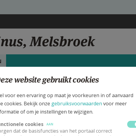
inus, Melsbroek
N
eze website gebruikt cookies
rgen
int Martinus kerk Melsbroek
el voor een ervaring op maat je voorkeuren in of aanvaard
le cookies. Bekijk onze
gebruiksvoorwaarden
voor meer
ijk de details voor de weekendvieringen die doorgaan in deze kerk, h
formatie of om je instellingen te wijzigen.
 de kerk, alsook een lijst met kerken in de buurt.
unctionele cookies
AAN
rgen dat de basisfuncties van het portaal correct
ALLE DETAILS TONEN