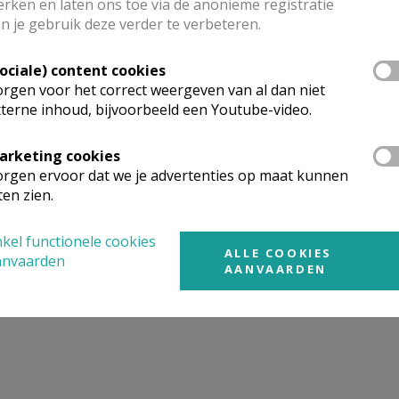
rken en laten ons toe via de anonieme registratie
n je gebruik deze verder te verbeteren.
mgeving
Sociale) content cookies
rgen voor het correct weergeven van al dan niet
terne inhoud, bijvoorbeeld een Youtube-video.
t gevonden wat je zocht? Hier vind je links naar kerken, eve
urt.
arketing cookies
rgen ervoor dat we je advertenties op maat kunnen
rken in of nabij
Steenokkerzeel - Melsbroek
ten zien.
kel functionele cookies
ALLE COOKIES
anvaarden
AANVAARDEN