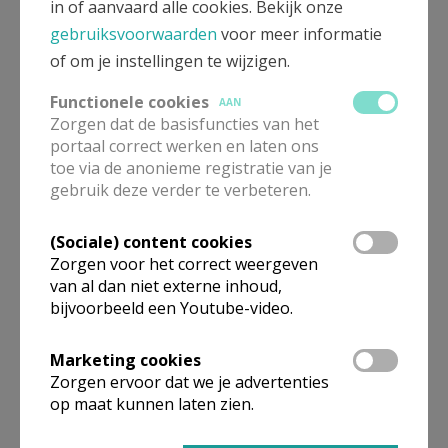
in of aanvaard alle cookies. Bekijk onze
hiervan wordt nog meegedeeld.
gebruiksvoorwaarden
voor meer informatie
-vrijdagnamiddag 14.00 u. tot 16.00 u.: open huis
of om je instellingen te wijzigen.
Kom gerust een keertje langs. Er zal koffie, thee en
frisdrank zijn, én er zullen mensen zijn, mensen voor
Functionele cookies
AAN
wie jij er toe doet. Die mensen willen jou graag leren
Zorgen dat de basisfuncties van het
portaal correct werken en laten ons
kennen en zich aandachtig en toegewijd door jou
toe via de anonieme registratie van je
laten bewegen!
gebruik deze verder te verbeteren.
Ook buiten deze uren ben je van harte welkom. Bel
gewoon even aan. De kans is groot dat er ook dan
(Sociale) content cookies
iemand aanwezig zal zijn en je graag zal ontvangen.
Zorgen voor het correct weergeven
Deze plek is er voor jou. Ze is bedoeld voor iedereen
van al dan niet externe inhoud,
bijvoorbeeld een Youtube-video.
die even wil genieten van een deugddoende
ontmoeting, van een stevige babbel, kortom van
Marketing cookies
warme aandacht en trouwe nabijheid. Samen maken
Zorgen ervoor dat we je advertenties
we er een plek van waar verbondenheid mag
op maat kunnen laten zien.
groeien:
Pastorie Hulshout, Grote Baan 121a,
0474/24 74 37.