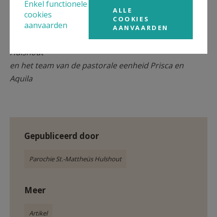
Enkel functionele
ALLE
cookies
COOKIES
aanvaarden
AANVAARDEN
Wouter en Chris, samen met het parochieteam van
Hulshout
en het team van de pastorale eenheid Prisca en
Aquila
Gepubliceerd door
Parochie St.-Mattheüs Hulshout
Meer
Artikel