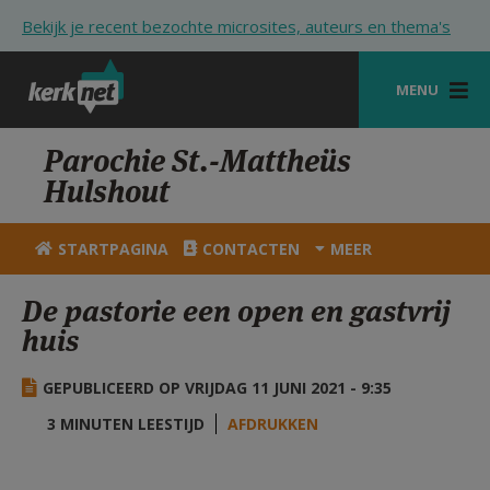
Overslaan en naar de inhoud gaan
Bekijk je recent bezochte microsites, auteurs en thema's
MENU
STARTPAGINA
Parochie St.-Mattheüs
Hulshout
KERK
VIERINGEN
STARTPAGINA
CONTACTEN
MEER
SHOP
De pastorie een open en gastvrij
huis
ZOEKEN
HULP
GEPUBLICEERD OP VRIJDAG 11 JUNI 2021 - 9:35
STARTPAGINA PORTAAL
3 MINUTEN LEESTIJD
AFDRUKKEN
MIJN PAROCHIE