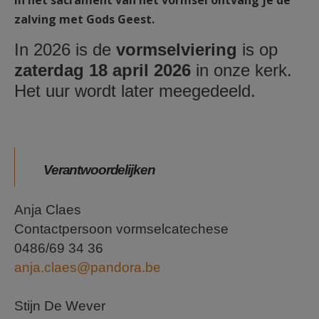
In het sacrament van het vormsel ontvang je de
AANMELDEN OF REGISTREREN
zalving met Gods Geest.
In 2026 is de
vormselviering
is op
zaterdag 18 april 2026
in onze kerk.
Het uur wordt later meegedeeld.
Verantwoordelijken
Anja Claes
Contactpersoon vormselcatechese
0
486/69 34 36
anja.claes@pandora.be
Stijn De Wever