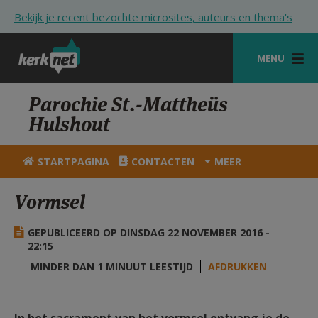
Overslaan en naar de inhoud gaan
Bekijk je recent bezochte microsites, auteurs en thema's
MENU
STARTPAGINA
Parochie St.-Mattheüs
Hulshout
KERK
VIERINGEN
STARTPAGINA
CONTACTEN
MEER
SHOP
Vormsel
ZOEKEN
GEPUBLICEERD OP DINSDAG 22 NOVEMBER 2016 -
HULP
22:15
MINDER DAN 1 MINUUT LEESTIJD
AFDRUKKEN
STARTPAGINA PORTAAL
MIJN PAROCHIE