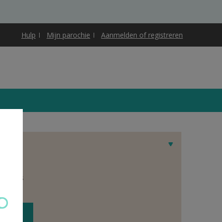
Hulp
Mijn parochie
Aanmelden of registreren
et adres