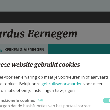
ardus Eernegem
KERKEN & VIERINGEN
eze website gebruikt cookies
rgen
t.-Medardus Kerk Eernegem
el voor een ervaring op maat je voorkeuren in of aanvaard
le cookies. Bekijk onze
gebruiksvoorwaarden
voor meer
ijk de details voor de weekendvieringen die doorgaan in deze kerk, h
formatie of om je instellingen te wijzigen.
 de kerk, alsook een lijst met kerken in de buurt.
unctionele cookies
AAN
rgen dat de basisfuncties van het portaal correct
ALLE DETAILS TONEN