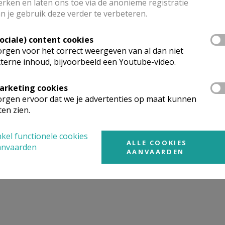
rken en laten ons toe via de anonieme registratie
n je gebruik deze verder te verbeteren.
mgeving
Sociale) content cookies
rgen voor het correct weergeven van al dan niet
terne inhoud, bijvoorbeeld een Youtube-video.
t gevonden wat je zocht? Hier vind je links naar kerken, eve
urt.
arketing cookies
rgen ervoor dat we je advertenties op maat kunnen
rken in of nabij
EERNEGEM
ten zien.
kel functionele cookies
ALLE COOKIES
anvaarden
AANVAARDEN