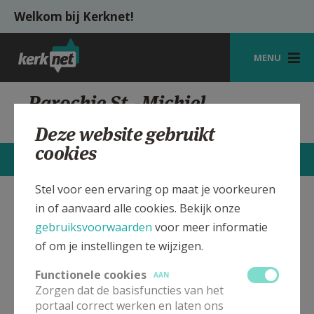
Overslaan en naar de inhoud gaan
Welkom bij Kerknet!
MENU
STARTPAGINA
Parochie St.-Michiel
Boezinge
KERK
Deze website gebruikt
cookies
VIERINGEN
CONTACTEN
MEER
SHOP
Stel voor een ervaring op maat je voorkeuren
in of aanvaard alle cookies. Bekijk onze
St.-Michiel Kerk Boezinge
Verbergen
ZOEKEN
gebruiksvoorwaarden
voor meer informatie
HULP
of om je instellingen te wijzigen.
Bekijk de details voor de weekendvieringen die doorgaan
MIJN PAROCHIE
in deze kerk, het adres van de kerk, alsook een lijst met
Functionele cookies
AAN
kerken in de buurt.
Zorgen dat de basisfuncties van het
AANMELDEN OF REGISTREREN
portaal correct werken en laten ons