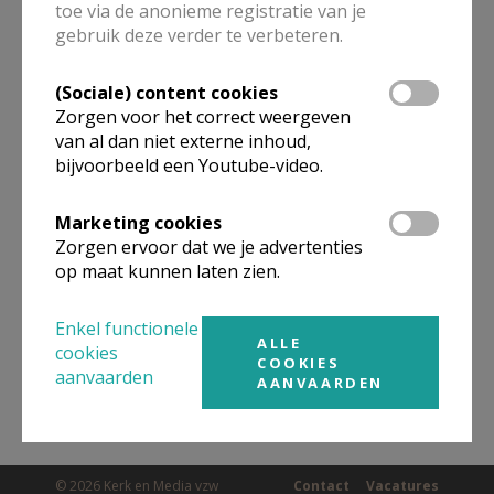
toe via de anonieme registratie van je
ALLE DETAILS TONEN
gebruik deze verder te verbeteren.
(Sociale) content cookies
Omgeving
Zorgen voor het correct weergeven
van al dan niet externe inhoud,
bijvoorbeeld een Youtube-video.
Niet gevonden wat je zocht? Hier vind je
links naar kerken, eventueel van andere
Marketing cookies
organisaties, in de buurt.
Zorgen ervoor dat we je advertenties
op maat kunnen laten zien.
Kerken in of nabij
BOEZINGE
Enkel functionele
ALLE
cookies
COOKIES
aanvaarden
AANVAARDEN
© 2026 Kerk en Media vzw
Contact
Vacatures