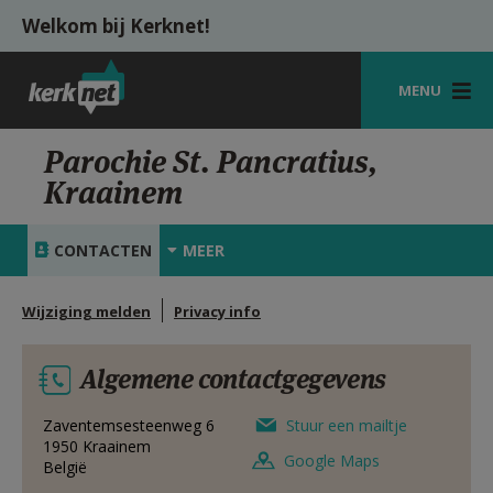
Overslaan en naar de inhoud gaan
Welkom bij Kerknet!
MENU
STARTPAGINA
Parochie St. Pancratius,
Kraainem
KERK
VIERINGEN
CONTACTEN
MEER
SHOP
Wijziging melden
Privacy info
ZOEKEN
Algemene contactgegevens
HULP
MIJN PAROCHIE
Zaventemsesteenweg 6
Stuur een mailtje
1950
Kraainem
Google Maps
België
AANMELDEN OF REGISTREREN