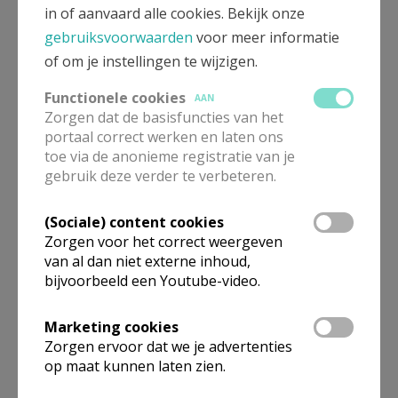
in of aanvaard alle cookies. Bekijk onze
gebruiksvoorwaarden
voor meer informatie
pastoor
of om je instellingen te wijzigen.
Functionele cookies
De heer
Benoit
Goubau
AAN
Zaventemsesteenweg 6
Zorgen dat de basisfuncties van het
1950
Kraainem
portaal correct werken en laten ons
toe via de anonieme registratie van je
02 720 02 61
gebruik deze verder te verbeteren.
0494 85 95 65
02 721 95 08
(Sociale) content cookies
Stuur een mailtje
Zorgen voor het correct weergeven
van al dan niet externe inhoud,
Google Maps
bijvoorbeeld een Youtube-video.
Marketing cookies
Zorgen ervoor dat we je advertenties
zondagsonderpastoor
op maat kunnen laten zien.
De heer
Jean
Assani Sula