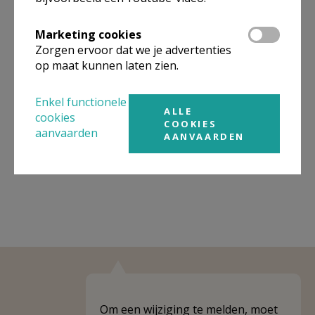
Organisatiestructuur
Marketing cookies
Niet gevonden wat je zocht? Hier vind je links naar de
Zorgen ervoor dat we je advertenties
gegevens van andere organisaties op het boven-,
onderliggende of gelijke niveau.
op maat kunnen laten zien.
Behoort tot
Pastorale Regio Leuven
Enkel functionele
ALLE
cookies
Weergeven
Pastorale Regio Leuven
COOKIES
aanvaarden
AANVAARDEN
Weergeven
Pastorale zone Kraainem
Om een wijziging te melden, moet