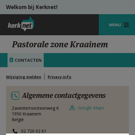
Overslaan en naar de inhoud gaan
Welkom bij Kerknet!
MENU
STARTPAGINA
Pastorale zone Kraainem
KERK
CONTACTEN
VIERINGEN
Wijziging melden
Privacy info
SHOP
ZOEKEN
Algemene contactgegevens
HULP
Google Maps
Zaventemsesteenweg 6
1950
Kraainem
MIJN PAROCHIE
België
AANMELDEN OF REGISTREREN
02 720 02 61