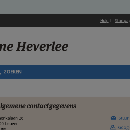
Hulp
Startpa
one Heverlee
ZOEKEN
lgemene contactgegevens
erikalaan 26
Stuur 
00
Leuven
Googl
lgië