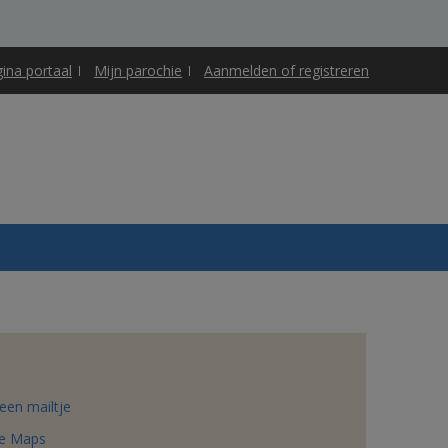
gina portaal
Mijn parochie
Aanmelden of registreren
een mailtje
e Maps