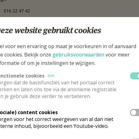
016 22 47 42
laan 26, 3000 Leuven
eze website gebruikt cookies
el voor een ervaring op maat je voorkeuren in of aanvaard
le cookies. Bekijk onze
gebruiksvoorwaarden
voor meer
formatie of om je instellingen te wijzigen.
unctionele cookies
AAN
rgen dat de basisfuncties van het portaal correct
rken en laten ons toe via de anonieme registratie
n je gebruik deze verder te verbeteren.
Sociale) content cookies
rgen voor het correct weergeven van al dan niet
terne inhoud, bijvoorbeeld een Youtube-video.
rganisatiestructuur