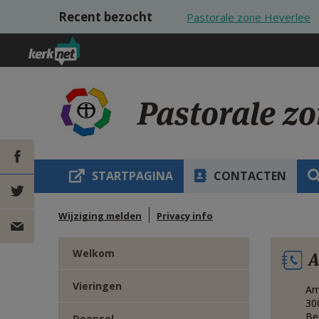
Overslaan en naar de inhoud gaan
Recent bezocht
Pastorale zone Heverlee
Pastorale z
STARTPAGINA
CONTACTEN
DEEL OP
Wijziging melden
Privacy info
FACEBOOK
DEEL OP
Welkom
A
TWITTER
DEEL
Vieringen
Am
VIA
30
Be
Doopsel