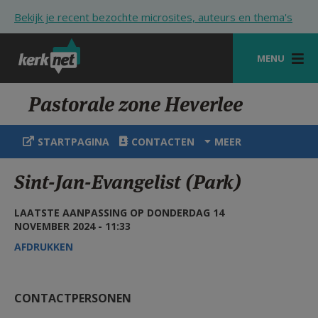
Overslaan en naar de inhoud gaan
Bekijk je recent bezochte microsites, auteurs en thema's
MENU
STARTPAGINA
Pastorale zone Heverlee
KERK
STARTPAGINA
CONTACTEN
MEER
VIERINGEN
Sint-Jan-Evangelist (Park)
SHOP
LAATSTE AANPASSING OP DONDERDAG 14
ZOEKEN
NOVEMBER 2024 - 11:33
HULP
AFDRUKKEN
STARTPAGINA PORTAAL
CONTACTPERSONEN
MIJN PAROCHIE