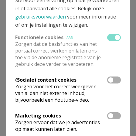
Stel voor een ervaring op maat je voorkeuren
in of aanvaard alle cookies. Bekijk onze
gebruiksvoorwaarden
voor meer informatie
of om je instellingen te wijzigen.
Functionele cookies
AAN
Zorgen dat de basisfuncties van het
portaal correct werken en laten ons
Beroepsvereniging Zorgpastores
toe via de anonieme registratie van je
gebruik deze verder te verbeteren.
(Sociale) content cookies
Zorgen voor het correct weergeven
van al dan niet externe inhoud,
bijvoorbeeld een Youtube-video.
Marketing cookies
Zorgen ervoor dat we je advertenties
op maat kunnen laten zien.