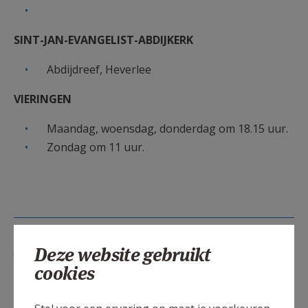
AANMELDEN OF REGISTREREN
SINT-JAN-EVANGELIST-ABDIJKERK
Abdijdreef, Heverlee
VIERINGEN
Maandag, woensdag, donderdag om 18.15 uur.
Zondag om 11 uur.
Lees meer
Deze website gebruikt
cookies