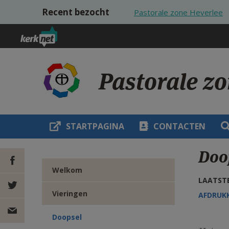
Overslaan en naar de inhoud gaan
Recent bezocht
Pastorale zone Heverlee
Pastorale z
STARTPAGINA
CONTACTEN
Doo
Welkom
LAATSTE
DEEL OP
Vieringen
AFDRUK
FACEBOOK
DEEL OP
Doopsel