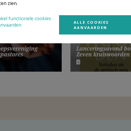
ten zien.
kel functionele cookies
ALLE COOKIES
anvaarden
AANVAARDEN
Lanceringsavond bo
epsvereniging
Zeven kruiswoorden
pastores