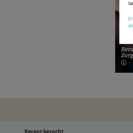
la
En
a
Bero
Zorg
Recent bezocht