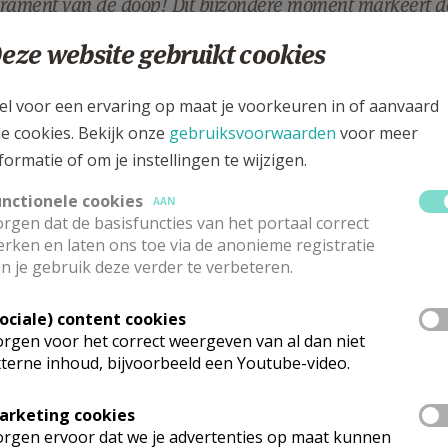
rament van de doop! Dit bijzondere moment markeert de 
eze website gebruikt cookies
psel is een prachtig ritueel dat niet alleen de verwelkomin
 teken van Gods liefde en genade is.
el voor een ervaring op maat je voorkeuren in of aanvaard
le cookies. Bekijk onze
gebruiksvoorwaarden
voor meer
 de doop beloven ouders en peetouders om het kind te begel
formatie of om je instellingen te wijzigen.
chap bidden we voor een stevige basis van liefde, steun en
unctionele cookies
AAN
blij dat jullie deze bijzondere gebeurtenis in onze gemeensc
rgen dat de basisfuncties van het portaal correct
rken en laten ons toe via de anonieme registratie
raag voor een doopsel kan je ons via dit
formulier
bezorge
n je gebruik deze verder te verbeteren.
Sociale) content cookies
rgen voor het correct weergeven van al dan niet
terne inhoud, bijvoorbeeld een Youtube-video.
 meer
arketing cookies
rgen ervoor dat we je advertenties op maat kunnen