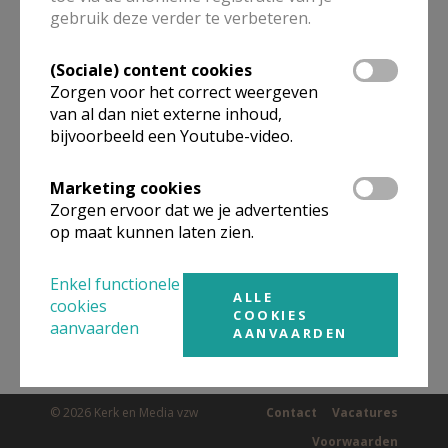
gebruik deze verder te verbeteren.
(Sociale) content cookies
Omgeving
Zorgen voor het correct weergeven
van al dan niet externe inhoud,
Niet gevonden wat je zocht? Hier vind je
bijvoorbeeld een Youtube-video.
links naar kerken, eventueel van andere
Marketing cookies
organisaties, in de buurt.
Zorgen ervoor dat we je advertenties
op maat kunnen laten zien.
Kerken in of nabij
LOKER
Enkel functionele
ALLE
cookies
COOKIES
aanvaarden
AANVAARDEN
© 2026 Kerk en Media vzw
Contact
Vacatures
Voorwaarden