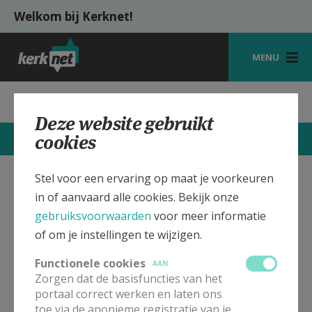
Overslaan en naar de inhoud gaan
Welkom bij Kerknet!
MENU
STARTPAGINA
Parochie St.-Petrus Loker
Deze website gebruikt
KERK
cookies
CONTACTEN
MEER
VIERINGEN
Stel voor een ervaring op maat je voorkeuren
SHOP
St.-Petrus Kerk Loker
Verbergen
in of aanvaard alle cookies. Bekijk onze
ZOEKEN
gebruiksvoorwaarden
voor meer informatie
of om je instellingen te wijzigen.
Bekijk de details voor de weekendvieringen die doorgaan
HULP
in deze kerk, het adres van de kerk, alsook een lijst met
Functionele cookies
AAN
kerken in de buurt.
MIJN PAROCHIE
Zorgen dat de basisfuncties van het
portaal correct werken en laten ons
AANMELDEN OF REGISTREREN
ALLE DETAILS TONEN
toe via de anonieme registratie van je