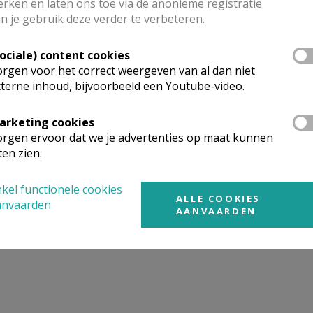
rken en laten ons toe via de anonieme registratie
n je gebruik deze verder te verbeteren.
mgeving
Sociale) content cookies
rgen voor het correct weergeven van al dan niet
terne inhoud, bijvoorbeeld een Youtube-video.
t gevonden wat je zocht? Hier vind je links naar kerken, eve
urt.
arketing cookies
rgen ervoor dat we je advertenties op maat kunnen
rken in of nabij
Bekkevoort - Wersbeek
ten zien.
kel functionele cookies
ALLE COOKIES
anvaarden
AANVAARDEN