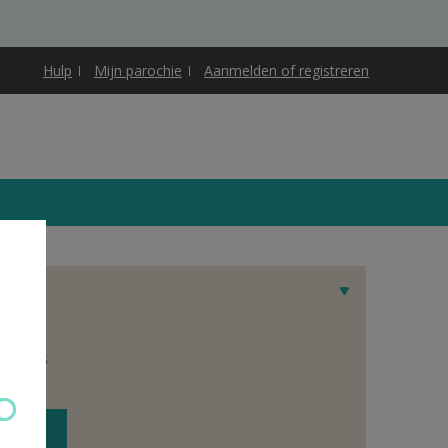
Hulp
Mijn parochie
Aanmelden of registreren
et adres