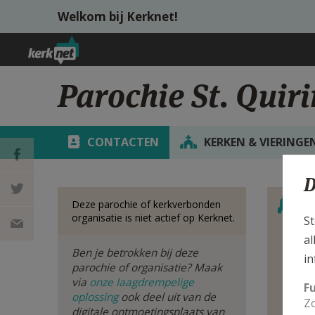
Overslaan en naar de inhoud gaan
Welkom bij Kerknet!
Parochie St. Quir
CONTACTEN
KERKEN & VIERINGE
D
Verbe
DEEL OP
S
Deze parochie of kerkverbonden
organisatie is niet actief op Kerknet.
St
FACEBOOK
DEEL OP
al
Ben je betrokken bij deze
Bek
in
TWITTER
DEEL
van
parochie of organisatie? Maak
via
onze laagdrempelige
F
oplossing
ook deel uit van de
VIA
Zo
digitale ontmoetingsplaats van