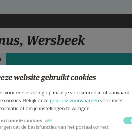
inus, Wersbeek
N
eze website gebruikt cookies
rgen
int Quirinus kerk Wersbeek
el voor een ervaring op maat je voorkeuren in of aanvaard
le cookies. Bekijk onze
gebruiksvoorwaarden
voor meer
ijk de details voor de weekendvieringen die doorgaan in deze kerk, h
formatie of om je instellingen te wijzigen.
 de kerk, alsook een lijst met kerken in de buurt.
unctionele cookies
AAN
rgen dat de basisfuncties van het portaal correct
ALLE DETAILS TONEN