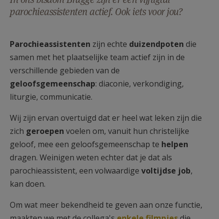
AANMELDEN OF REGISTREREN
parochieassistenten actief. Ook iets voor jou?
Parochieassistenten
zijn echte
duizendpoten
die
samen met het plaatselijke team actief zijn in de
verschillende gebieden van de
geloofsgemeenschap
: diaconie, verkondiging,
liturgie, communicatie.
Wij zijn ervan overtuigd dat er heel wat leken zijn die
zich
geroepen
voelen om, vanuit hun christelijke
geloof, mee een geloofsgemeenschap te
helpen
dragen. Weinigen weten echter dat je dat als
parochieassistent, een volwaardige
voltijdse job
,
kan doen.
Om wat meer bekendheid te geven aan onze functie,
maakten we met de collega's
enkele filmpjes
die