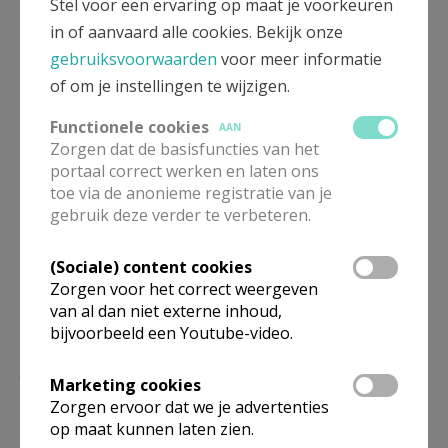
Stel voor een ervaring op maat je voorkeuren
parochieassistent
pastoraal medewerker
in of aanvaard alle cookies. Bekijk onze
gebruiksvoorwaarden
voor meer informatie
Werken in de parochie
of om je instellingen te wijzigen.
Functionele cookies
AAN
Zorgen dat de basisfuncties van het
portaal correct werken en laten ons
Deel dit artikel
toe via de anonieme registratie van je
gebruik deze verder te verbeteren.
(Sociale) content cookies
Zorgen voor het correct weergeven
van al dan niet externe inhoud,
bijvoorbeeld een Youtube-video.
Lees meer
Marketing cookies
Zorgen ervoor dat we je advertenties
op maat kunnen laten zien.