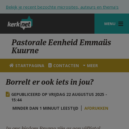
Overslaan en naar de inhoud gaan
Bekijk je recent bezochte microsites, auteurs en thema's
MENU
STARTPAGINA
Pastorale Eenheid Emmaüs
Kuurne
KERK
VIERINGEN
STARTPAGINA
CONTACTEN
MEER
SHOP
Borrelt er ook iets in jou?
ZOEKEN
GEPUBLICEERD OP VRIJDAG 22 AUGUSTUS 2025 -
HULP
15:44
MINDER DAN 1 MINUUT LEESTIJD
AFDRUKKEN
STARTPAGINA PORTAAL
MIJN PAROCHIE
In ons bisdom Brugge zijn er een vijftigtal