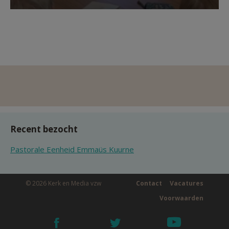
Recent bezocht
Pastorale Eenheid Emmaüs Kuurne
© 2026 Kerk en Media vzw
Contact
Vacatures
Voorwaarden