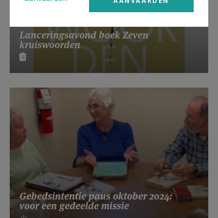
AANVAARDEN
Lanceringsavond boek Zeven
kruiswoorden
Gebedsintentie paus oktober 2024:
voor een gedeelde missie