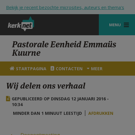
Overslaan en naar de inhoud gaan
Bekijk je recent bezochte microsites, auteurs en thema's
MENU
STARTPAGINA
Pastorale Eenheid Emmaüs
Kuurne
KERK
VIERINGEN
STARTPAGINA
CONTACTEN
MEER
SHOP
Wij delen ons verhaal
ZOEKEN
GEPUBLICEERD OP DINSDAG 12 JANUARI 2016 -
HULP
10:34
MINDER DAN 1 MINUUT LEESTIJD
AFDRUKKEN
STARTPAGINA PORTAAL
MIJN PAROCHIE