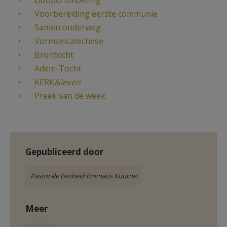
Doopontmoeting
AANMELDEN OF REGISTREREN
Voorbereiding eerste communie
Samen onderweg
Vormselcatechese
Brontocht
Adem-Tocht
KERK
&leven
Preek van de week
Gepubliceerd door
Pastorale Eenheid Emmaüs Kuurne
Meer