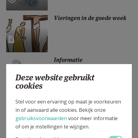
AANMELDEN OF REGISTREREN
Vieringen in de goede week
Informatie
Deze website gebruikt
cookies
The Chosen: nieuwe data!
Stel voor een ervaring op maat je voorkeuren
Schrijf je nu in!
in of aanvaard alle cookies. Bekijk onze
gebruiksvoorwaarden
voor meer informatie
of om je instellingen te wijzigen.