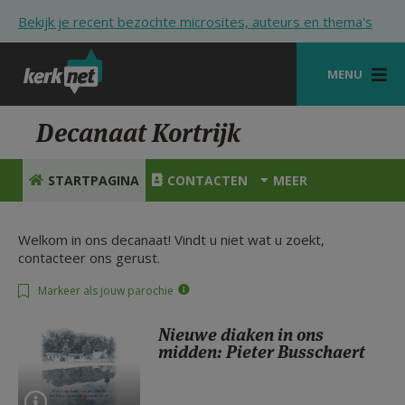
Overslaan en naar de inhoud gaan
Bekijk je recent bezochte microsites, auteurs en thema's
MENU
STARTPAGINA
Decanaat Kortrijk
KERK
STARTPAGINA
CONTACTEN
MEER
VIERINGEN
SHOP
Welkom in ons decanaat! Vindt u niet wat u zoekt,
contacteer ons gerust.
ZOEKEN
Markeer als jouw parochie
HULP
Nieuwe diaken in ons
STARTPAGINA PORTAAL
midden: Pieter Busschaert
MIJN PAROCHIE