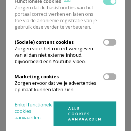
Functionele cookies
AAN
Zorgen dat de basisfuncties van het
Lourdesgrot
portaal correct werken en laten ons
toe via de anonieme registratie van je
gebruik deze verder te verbeteren.
(Sociale) content cookies
Zorgen voor het correct weergeven
Jaarfeest van de gelukzalige
van al dan niet externe inhoud,
Broeder Isidoor op 5 oktober
bijvoorbeeld een Youtube-video.
Marketing cookies
Zorgen ervoor dat we je advertenties
op maat kunnen laten zien.
Geert Morlion is op bezoek
bij Jan Vandenhoven
Enkel functionele
ALLE
cookies
COOKIES
aanvaarden
AANVAARDEN
De Zindering