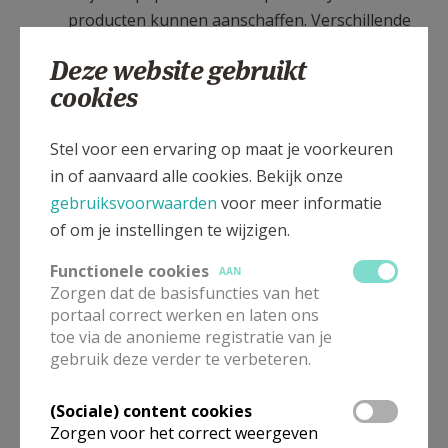
producten kunnen aanschaffen. Verschillende
organisaties, o.a. het OCMW, De Kier, De
Deze website gebruikt
Bolster, De Korf, Meriba kunnen mensen
cookies
doorverwijzen en de nodige ‘punten’ geven,
waarmee de mensen dan zelf kiezen wat ze echt
Stel voor een ervaring op maat je voorkeuren
nodig hebben. Vooral jongeren vanuit de Sint-
in of aanvaard alle cookies. Bekijk onze
Michielsbeweging helpen deze winkel uit te
gebruiksvoorwaarden
voor meer informatie
baten. Mensen zonder juiste papieren blijven
of om je instellingen te wijzigen.
welkom in de winkel, maar de begeleiding
gebeurt door “Onthaal Meriba”.
Functionele cookies
AAN
Zorgen dat de basisfuncties van het
portaal correct werken en laten ons
toe via de anonieme registratie van je
ONTHAAL MERIBA: is de nieuwe ‘place to be’
gebruik deze verder te verbeteren.
voor mensen die (nog) geen verblijfsstatuut of
inkomen hebben. We beluisteren de situatie,
(Sociale) content cookies
volgen het dossier op en geven een aantal
Zorgen voor het correct weergeven