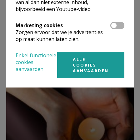
van al dan niet externe inhoud,
punten voor de Sociale Winkel. Deze (prille)
bijvoorbeeld een Youtube-video.
werking wordt bemand en bevrouwd vanuit de
Pastorale Eenheid Edith Stein.
Marketing cookies
Zorgen ervoor dat we je advertenties
op maat kunnen laten zien.
Enkel functionele
ALLE
cookies
Lees meer
COOKIES
aanvaarden
AANVAARDEN