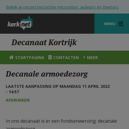
Overslaan en naar de inhoud gaan
Bekijk je recent bezochte microsites, auteurs en thema's
MENU
STARTPAGINA
Decanaat Kortrijk
KERK
STARTPAGINA
CONTACTEN
MEER
VIERINGEN
Decanale armoedezorg
SHOP
LAATSTE AANPASSING OP MAANDAG 11 APRIL 2022
ZOEKEN
- 14:57
HULP
AFDRUKKEN
STARTPAGINA PORTAAL
In ons decanaat is er een fondsenwerving: decanale
MIJN PAROCHIE
armoedezorg.