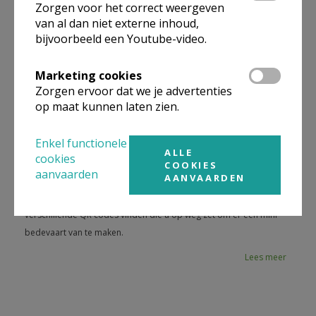
Zorgen voor het correct weergeven
en werd bekend door zijn intens gebedsleven. Hij stierf op z'n
van al dan niet externe inhoud,
35ste aan kanker.
bijvoorbeeld een Youtube-video.
Lees meer
Marketing cookies
Broeder Isidoor
Zorgen ervoor dat we je advertenties
Lees meer
op maat kunnen laten zien.
De Groeningekapel
Lees meer
Enkel functionele
ALLE
cookies
COOKIES
Lourdesgrot: Pastoraal project
aanvaarden
AANVAARDEN
Wie een bezoek brengt aan de Lourdesgrot in de Veldstraat kan er
verschillende QR codes vinden die u op weg zet om er een mini-
bedevaart van te maken.
Lees meer