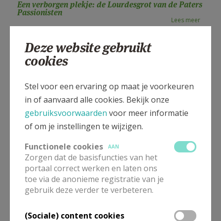
Een verborgen plekje: de Lourdesgrot van de Paters
AANMELDEN OF REGISTREREN
Passionisten
Lees meer
Lourdesgrot
Deze website gebruikt
Lees meer
cookies
Lourdesgrot - geschiedenis
Lees meer
Stel voor een ervaring op maat je voorkeuren
in of aanvaard alle cookies. Bekijk onze
Lourdesgrot - nu
gebruiksvoorwaarden
voor meer informatie
Lees meer
of om je instellingen te wijzigen.
Sfeerbeelden van de vieringen aan de grot 2023
Lees meer
Functionele cookies
AAN
Zorgen dat de basisfuncties van het
Broeder Isidoor
portaal correct werken en laten ons
Lees meer
toe via de anonieme registratie van je
gebruik deze verder te verbeteren.
De laatste brief van Broeder Isidoor aan zijn ouders
De zalige Broeder Isidoor (1881-1916) trad in bij de passionisten
(Sociale) content cookies