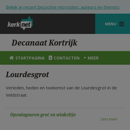
Overslaan en naar de inhoud gaan
Bekijk je recent bezochte microsites, auteurs en thema's
MENU
STARTPAGINA
Decanaat Kortrijk
KERK
STARTPAGINA
CONTACTEN
MEER
VIERINGEN
Lourdesgrot
SHOP
Verleden, heden en toekomst van de Lourdesgrot in de
ZOEKEN
Veldstraat.
HULP
STARTPAGINA PORTAAL
Openingsuren grot en winkeltje
Lees meer
MIJN PAROCHIE