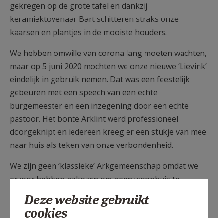
gekregen op de grote tafel en dankzij
keramiektovenaar Bart schitteren straks onze
kaarsen en plantjes in de mooiste houders.
We hebben omwille van corona lang moeten wachten,
maar op 5 juni 2020 mochten we onze nieuwe ‘Lievink’
eindelijk in gebruik nemen. Dat was een feestelijk
gebeuren met een speech van een echte
burgemeester en een inzegening door een echte
pastoor. Het bonte Arklint werd professioneel
doorgeknipt en iedereen kreeg er een stukje van mee
naar huis als teken van onze verbondenheid.
We zijn geen ‘klassieke’ Arkgemeenschap omdat we
ervoor hebben gekozen om geen woonhuis te
hebben (die nood leeft niet meteen in de groep). We
Deze website gebruikt
willen wel regelmatig als gemeenschap bijeenkomen
cookies