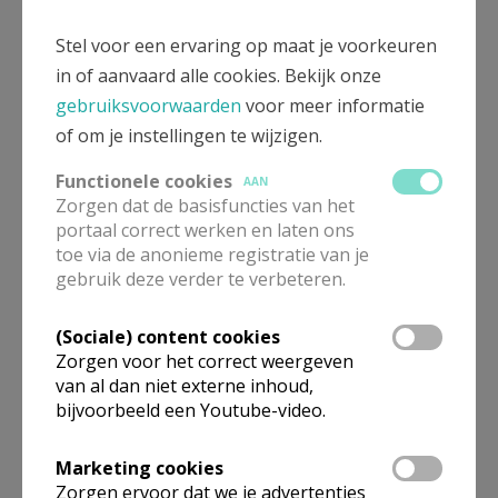
om samen iets te eten, te zingen, te spelen, te delen
hoe het met ons gaat… We voelen ons meer dan
Stel voor een ervaring op maat je voorkeuren
zomaar gewoon een vriendengroep. We willen elkaar
in of aanvaard alle cookies. Bekijk onze
dragen en voor elkaar zorgen. Dit alles in de geest
gebruiksvoorwaarden
voor meer informatie
van De Ark: iedereen is gelijk, iedereen heeft iets te
of om je instellingen te wijzigen.
geven en te krijgen en we leren van elkaar, want
iedereen heeft talenten om te delen. Die
Functionele cookies
AAN
Zorgen dat de basisfuncties van het
wederkerigheid is ook wat maakt dat onze gasten zo
portaal correct werken en laten ons
graag naar onze Ark komen.
toe via de anonieme registratie van je
gebruik deze verder te verbeteren.
Naast ons maandelijkse Arkkaffee hebben we af en
toe ook wat specialere activiteiten. Zo zijn we
(Sociale) content cookies
kleibeeldjes gaan maken tijdens het project ‘Coming
Zorgen voor het correct weergeven
World Remember Me’ in Ieper, we hebben elk jaar een
van al dan niet externe inhoud,
Sint-Maartensfeest en een kerstfeest, we zijn op
bijvoorbeeld een Youtube-video.
bezoek geweest in de Arkgemeenschap van Haarlem,
Marketing cookies
we hebben genoten van cultuur met Ignace Goethals
Zorgen ervoor dat we je advertenties