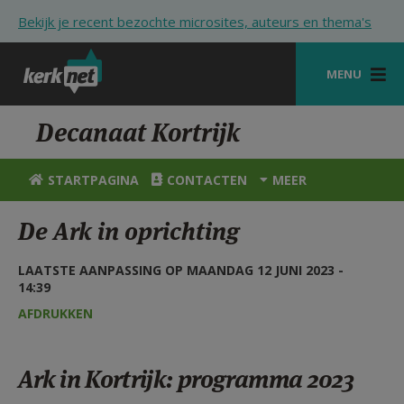
Overslaan en naar de inhoud gaan
Bekijk je recent bezochte microsites, auteurs en thema's
MENU
STARTPAGINA
Decanaat Kortrijk
KERK
STARTPAGINA
CONTACTEN
MEER
VIERINGEN
De Ark in oprichting
SHOP
LAATSTE AANPASSING OP MAANDAG 12 JUNI 2023 -
ZOEKEN
14:39
HULP
AFDRUKKEN
STARTPAGINA PORTAAL
Ark in Kortrijk: programma 2023
MIJN PAROCHIE