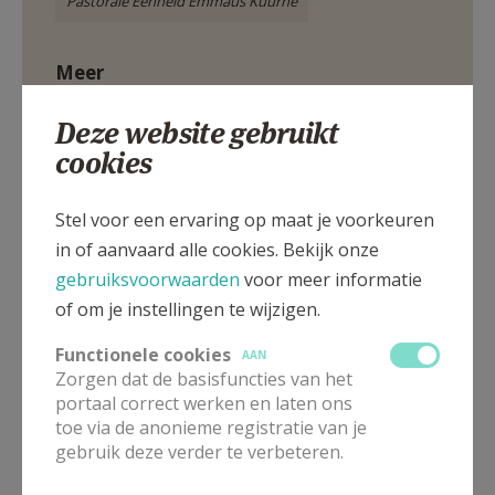
Pastorale Eenheid Emmaüs Kuurne
Meer
Deze website gebruikt
Artikel
cookies
Broederlijk Delen
Stel voor een ervaring op maat je voorkeuren
in of aanvaard alle cookies. Bekijk onze
gebruiksvoorwaarden
voor meer informatie
of om je instellingen te wijzigen.
Deel dit artikel
Functionele cookies
AAN
Zorgen dat de basisfuncties van het
portaal correct werken en laten ons
toe via de anonieme registratie van je
gebruik deze verder te verbeteren.