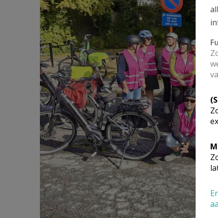
al
in
F
Zo
we
va
(
Zo
ex
M
Zo
la
En
a