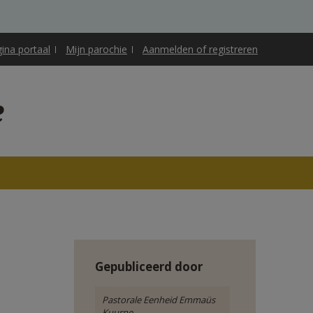
gina portaal
Mijn parochie
Aanmelden of registreren
e
Gepubliceerd door
Pastorale Eenheid Emmaüs
Kuurne