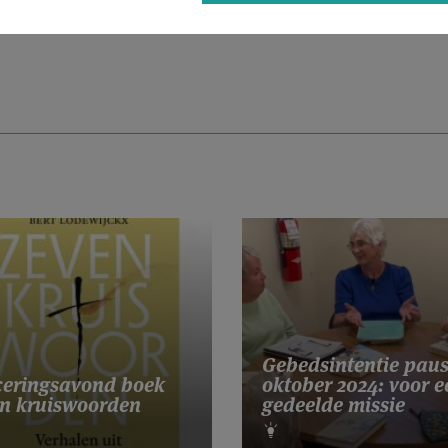
Gebedsintentie pau
eringsavond boek
oktober 2024: voor e
n kruiswoorden
gedeelde missie