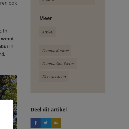
aren ook
Meer
g
. In
Artikel
erwend
,
nbui
in
Femma Kuurne
nd.
Femma Sint-Pieter
Fietsweekend
Deel dit artikel