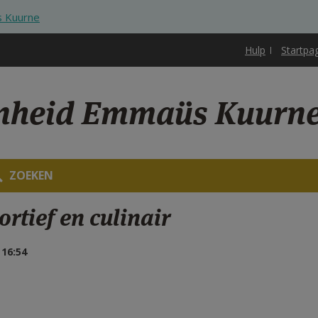
s Kuurne
Hulp
Startpa
enheid Emmaüs Kuurn
ZOEKEN
tief en culinair
16:54