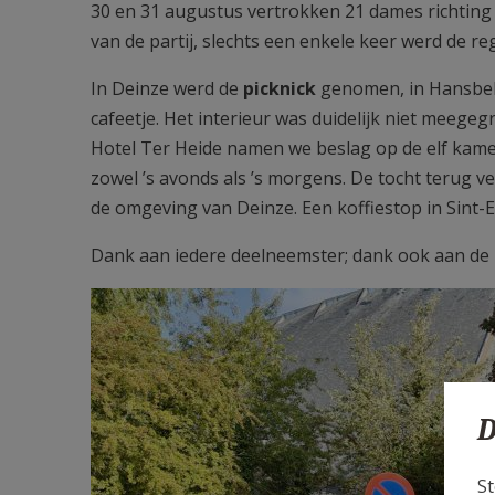
30 en 31 augustus vertrokken 21 dames richtin
van de partij, slechts een enkele keer werd de r
In Deinze werd de
picknick
genomen, in Hansbeke
cafeetje. Het interieur was duidelijk niet meegeg
Hotel Ter Heide namen we beslag op de elf kam
zowel ’s avonds als ’s morgens. De tocht terug ve
de omgeving van Deinze. Een koffiestop in Sint-E
Dank aan iedere deelneemster; dank ook aan de
D
St