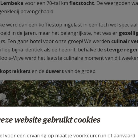
g
Lembeke
voor een 70-tal km
fietstocht
. De weergoden w
egenkledij bovengehaald.
 werd dan een koffiestop ingelast in een toch wel speciaal
roeid in de jaren, maar het belangrijkste, het was er
gezelli
ers. Een gans hotel voor onze groep! We werden
culinair v
rliep bijna identiek als de heenrit, behalve de
stevige rege
loois-Vijve werd het laatste culinaire moment van dit weeke
koptrekkers
en de
duwers
van de groep.
eze website gebruikt cookies
el voor een ervaring op maat je voorkeuren in of aanvaard